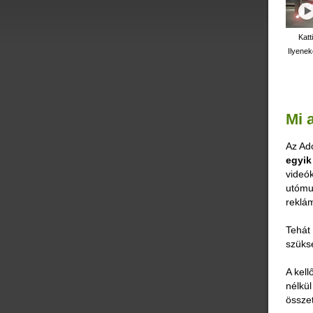
Katt
Ilyenek
Mi a
Az Ad
egyik
videók
utómun
reklám
Tehát 
szüks
A kell
nélkül
összet