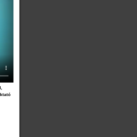
,
ktató