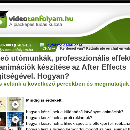
80-3003 (H-P, 9-16)
@videotanfolyam.hu
eó utómunkák, professzionális effek
animációk készítése az After Effects
gítségével. Hogyan?
s velünk a következő percekben és megmutatjuk
Mindig is érdekelt,
hogyan készülnek a különböző látványos animációk?
hogyan készülnek a profi reklámok?
hogyan készülnek a filmek speciális effektjei (pl. robban
hogyan lesz a híradó bemondói mögött színes, animált h