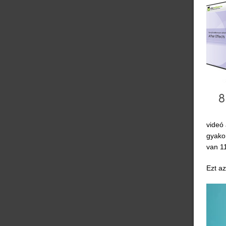
videó
gyakor
van 11
Ezt az