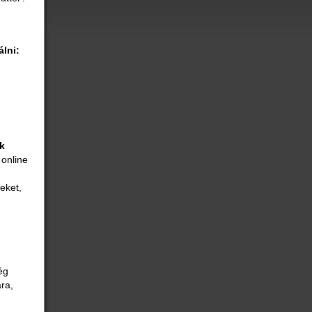
lni:
k
 online
eket,
ég
ára,