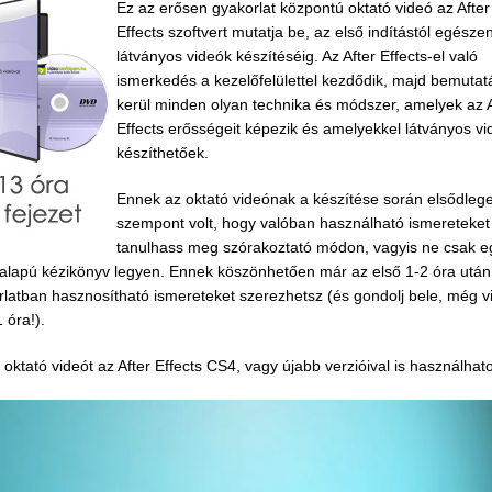
Ez az erősen gyakorlat központú oktató videó az After
Effects szoftvert mutatja be, az első indítástól egésze
látványos videók készítéséig. Az After Effects-el való
ismerkedés a kezelőfelülettel kezdődik, majd bemutat
kerül minden olyan technika és módszer, amelyek az A
Effects erősségeit képezik és amelyekkel látványos vi
készíthetőek.
Ennek az oktató videónak a készítése során elsődleg
szempont volt, hogy valóban használható ismereteket
tanulhass meg szórakoztató módon, vagyis ne csak e
 alapú kézikönyv legyen. Ennek köszönhetően már az első 1-2 óra után
latban hasznosítható ismereteket szerezhetsz (és gondolj bele, még v
 óra!).
 oktató videót az After Effects CS4, vagy újabb verzióival is használhat