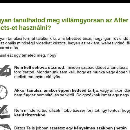
yan tanulhatod meg villámgyorsan az After
ects-et használni?
yan tanulási formát találtunk ki, ami lehetővé teszi, hogy igen rövid idő 
szionális minőségű videókat készíts, legyen az reklám, webes videó, fi
bármi más.
sul ezt úgy teheted meg, hogy
Nem kell sehova utaznod
, minden szabadidődet a tanulásra
fordíthatod. Mondanunk sem kell, hogy ez munka vagy éppen i
mellett mennyire előnyös.
Akkor tanulsz, amikor éppen kedved tartja
, vagy amikor idő
nem függsz semmitől és senkitől. Dolgozóknak ismét egy nagy 
Nem mindenki tud kifizetni több tízezer forintot, így fontos, ho
kerül tízezrekbe
.
Biztos Te is jobban szeretsz egy
kényelmes székben (netán