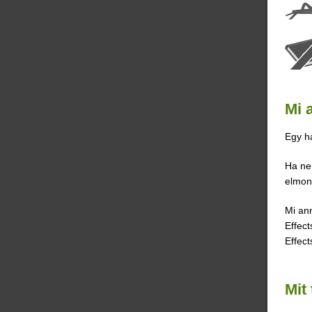
Mi 
Egy ha
Ha nem
elmon
Mi ann
Effect
Effect
Mit