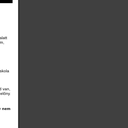
alatt
lm,
skola
d van,
előny.
gy
nem