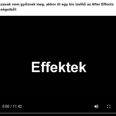
szavak nem győznek meg, akkor itt egy kis ízelítő az After Effects
ségeiből: