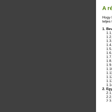
A r
Hogy l
teljes
1. Be
    1.
    1.
    1.
    1.
    1.
    1.
    1.
    1.
    1.
    1.
    1.
    1.
    1.
2. Eg
    2.1
    2.2
    2.
3. Ma