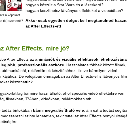
hogyan készült a Star Wars és a lézerkard?
hogyan készíthetsz látványos effekteket a videóidban?
ints a képekre!
Akkor csak egyetlen dolgot kell megtanulnod haszná
et (is) szeretnél?
az After Effects-et!
z After Effects, mire jó?
obe
After Effects
az
animációk és vizuális effektusok létrehozásána
 legjobb, professzionális eszköze
. Használatos többek között filmek,
 utómunkáinál, reklámfilmek készítéséhez, illetve bármilyen videó
kájához. De valójában önmagában az After Effects-el is látványos film
okat készíthetünk.
gyakorlatilag bármire használható, ahol speciális videó effektekre van
ég, filmekben, TV-ben, videókban, reklámokban stb.
ő tudás birtokában
bármi megvalósítható vele
, ám ezt a tudást segíts
 megszerezni szinte lehetetlen, tekintettel az After Effects bonyolultság
ettségére.