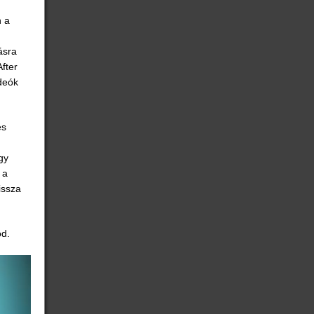
n a
ásra
fter
deók
es
gy
 a
issza
od.