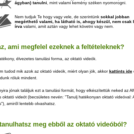
ágyban) tanulni
, mint valami kemény széken nyomorogni.
Nem tudjuk Te hogy vagy vele, de szerintünk
sokkal jobban
megérthető valami, ha látható is, ahogy készül, nem csak 
írva
valami, amit aztán vagy lehet követni vagy nem.
az, ami megfelel ezeknek a feltételeknek?
tékony, élvezetes tanulási forma, az oktató videók.
 tudod mik azok az oktató videók, miért olyan jók, akkor
kattints ide
dunk róluk mindent.
yira jónak találjuk ezt a tanulási formát, hogy elkészítettük neked az Af
s oktató videót (becsületes nevén: "Tanulj hatékonyan oktató videóval: A
s"), amiről lentebb olvashatsz.
 tanulhatsz meg ebből az oktató videóból?