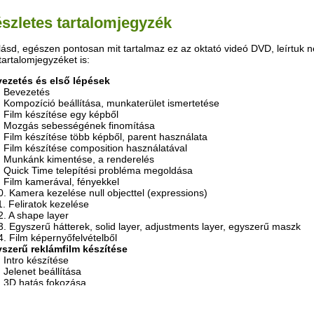
észletes tartalomjegyzék
ásd, egészen pontosan mit tartalmaz ez az oktató videó DVD, leírtuk 
 tartalomjegyzéket is:
vezetés és első lépések
1. Bevezetés

2. Kompozíció beállítása, munkaterület ismertetése

3. Film készítése egy képből

4. Mozgás sebességének finomítása

5. Film készítése több képből, parent használata

6. Film készítése composition használatával

7. Munkánk kimentése, a renderelés

8. Quick Time telepítési probléma megoldása

9. Film kamerával, fényekkel

10. Kamera kezelése null objecttel (expressions)

11. Feliratok kezelése

12. A shape layer

13. Egyszerű hátterek, solid layer, adjustments layer, egyszerű maszk

yszerű reklámfilm készítése
. Intro készítése

. Jelenet beállítása

3. 3D hatás fokozása

szkolás