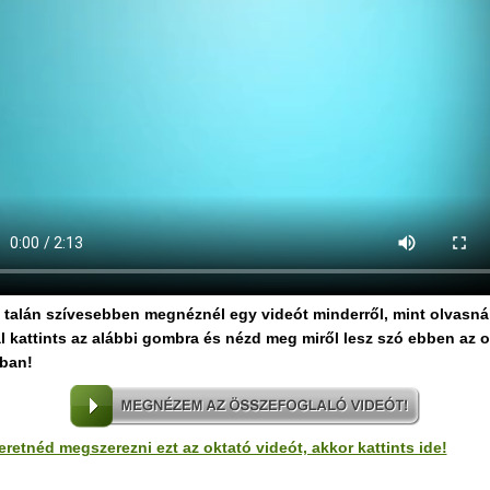
 talán szívesebben megnéznél egy videót minderről, mint olvasnál
l kattints az alábbi gombra és nézd meg miről lesz szó ebben az o
ban!
eretnéd megszerezni ezt az oktató videót, akkor kattints ide!