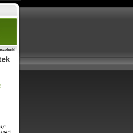
tek
!
ás)?
áttér?