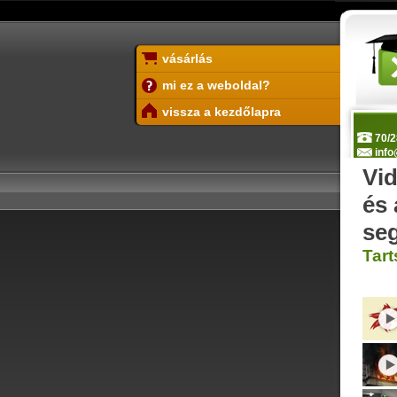
vásárlás
mi ez a weboldal?
vissza a kezdőlapra
70/2
info
Vid
és 
se
Tart