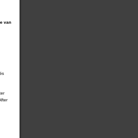
le van
és
ter
fter