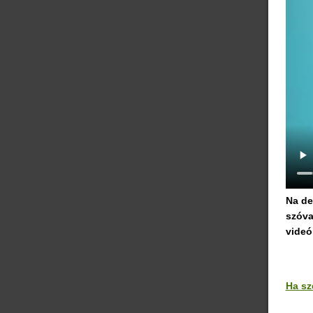
Na de
szóva
videó
Ha sz