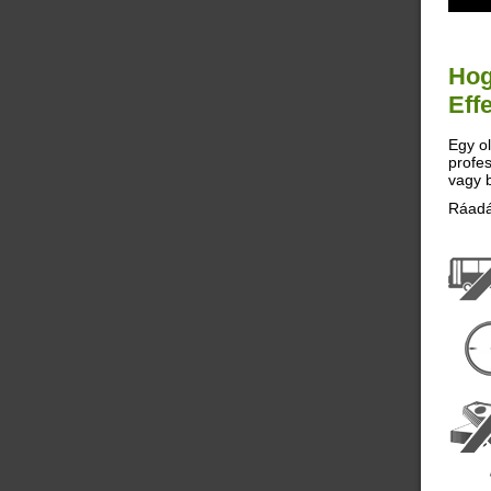
Hog
Eff
Egy ol
profes
vagy 
Ráadá