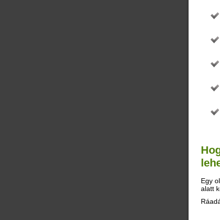
Hog
leh
Egy ol
alatt
Ráadá