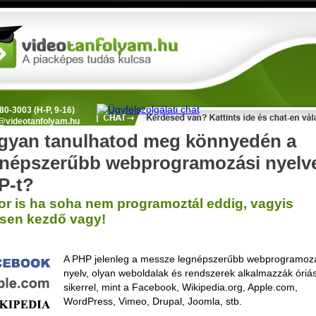
80-3003 (H-P, 9-16)
@videotanfolyam.hu
gyan tanulhatod meg könnyedén a
gnépszerűbb webprogramozási nyelve
P-t?
r is ha soha nem programoztál eddig, vagyis
esen kezdő vagy!
A PHP jelenleg a messze legnépszerűbb webprogramoz
nyelv, olyan weboldalak és rendszerek alkalmazzák óriás
sikerrel, mint a Facebook, Wikipedia.org, Apple.com,
WordPress, Vimeo, Drupal, Joomla, stb.