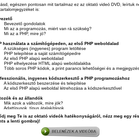
ásd, egészen pontosan mit tartalmaz ez az oktató videó DVD, leírtuk 
 tartalomjegyzéket is:
vezető
1.   Bevezető gondolatok

2.   Mi az a programozás, miért van rá szükség?

3.   Mi az a PHP, mire jó?

P használata a számítógépeden, az első PHP weboldalad
1.   A szükséges (ingyenes) program letöltése

2.   PHP telepítése a saját számítógépedre

3.   Az első PHP alapú weboldalad

4.   PHP elhelyezése HTML alapú weboldalakba

5.   Több soros PHP kódok, a print parancs lehetőségei és a megjegyzés
ofesszionális, ingyenes kódszerkesztő a PHP programozáshoz
1.   A kódszerkesztő beszerzése és telepítése

2.   Az első PHP alapú weboldal létrehozása a kódszerkesztővel

ltozók és az állandók
1.   Mik azok a változók, mire jók?

2.   Adattípusok, típus átalakítások

3.   Műveletek a változókkal

dj meg Te is az oktató videók hatékonyságáról, nézz meg egy rés
.   Állandók

nts a lenti gombra)!
ltételes utasítások
.   Feltételes utasítások

.   Összetett feltételes utasítások
