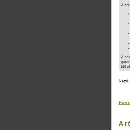
A pré
A hoz
garan
idő a
Nézd m
Ha sz
A r