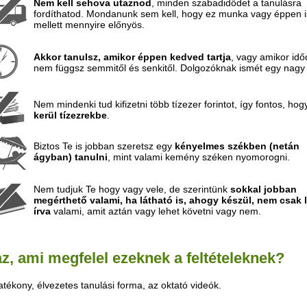
Nem kell sehova utaznod
, minden szabadidődet a tanulásra
fordíthatod. Mondanunk sem kell, hogy ez munka vagy éppen i
mellett mennyire előnyös.
Akkor tanulsz, amikor éppen kedved tartja
, vagy amikor idő
nem függsz semmitől és senkitől. Dolgozóknak ismét egy nagy 
Nem mindenki tud kifizetni több tízezer forintot, így fontos, ho
kerül tízezrekbe
.
Biztos Te is jobban szeretsz egy
kényelmes székben (netán
ágyban) tanulni
, mint valami kemény széken nyomorogni.
Nem tudjuk Te hogy vagy vele, de szerintünk
sokkal jobban
megérthető valami, ha látható is, ahogy készül, nem csak 
írva
valami, amit aztán vagy lehet követni vagy nem.
az, ami megfelel ezeknek a feltételeknek?
tékony, élvezetes tanulási forma, az oktató videók.