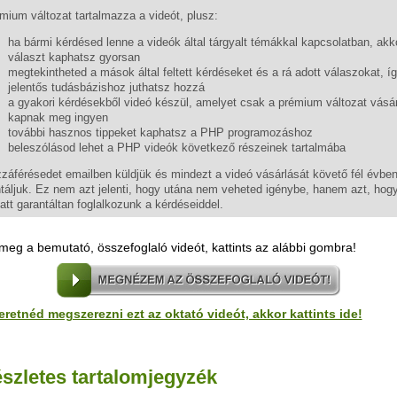
mium változat tartalmazza a videót, plusz:
ha bármi kérdésed lenne a videók által tárgyalt témákkal kapcsolatban, akko
választ kaphatsz gyorsan
megtekintheted a mások által feltett kérdéseket és a rá adott válaszokat, í
jelentős tudásbázishoz juthatsz hozzá
a gyakori kérdésekből videó készül, amelyet csak a prémium változat vásár
kapnak meg ingyen
további hasznos tippeket kaphatsz a PHP programozáshoz
beleszólásod lehet a PHP videók következő részeinek tartalmába
záférésedet emailben küldjük és mindezt a videó vásárlását követő fél évbe
táljuk. Ez nem azt jelenti, hogy utána nem veheted igénybe, hanem azt, hog
latt garantáltan foglalkozunk a kérdéseiddel.
eg a bemutató, összefoglaló videót, kattints az alábbi gombra!
eretnéd megszerezni ezt az oktató videót, akkor kattints ide!
észletes tartalomjegyzék