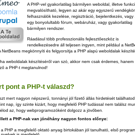
A PHP-vel gyakorlatilag bármilyen weboldal, illetve funkc
megvalósítható, legyen az akár egy egyszerű vendégkön
felhasználók kezelése, regisztráció, bejelentkezés, vagy
egy bonyolultabb fórum, webáruház, vagy gyakorlatilag
bármilyen rendszer.
Ráadásul több professzionális fejlesztőeszköz is
rendelkezésedre áll teljesen ingyen, mint például a Net
 NetBeans megkönnyíti és felgyorsítja a PHP alapú weboldalak készíté
 ha weboldalak készítéséről van szó, akkor nem csak érdemes, hanem
ező a PHP-t megtanulnod!
rt pont a PHP-t válaszd?
zt mert nagyon népszerű, tonnányi jól fizető állás hirdetését találhato
nt nap, így szinte kizárt, hogy megfelelő PHP tudással nem találsz mu
célod az, hogy webprogramozóként dolgozz a jövőben.
llett a PHP-nak van jónéhány nagyon fontos előnye:
a PHP a megfelelő oktató anyag birtokában jól tanulható, első progra
nyelvek is megfelelő