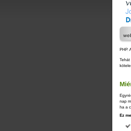
PHP. A
Tehát
kötel
Mié
Egyrés
nap mi
ha a 
Ez me