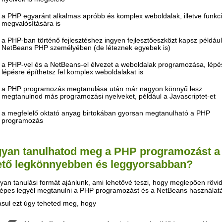
a PHP egyaránt alkalmas apróbb és komplex weboldalak, illetve funkc
megvalósítására is
a PHP-ban történő fejlesztéshez ingyen fejlesztőeszközt kapsz például
NetBeans PHP személyében (de léteznek egyebek is)
a PHP-vel és a NetBeans-el élvezet a weboldalak programozása, lépés
lépésre építhetsz fel komplex weboldalakat is
a PHP programozás megtanulása után már nagyon könnyű lesz
megtanulnod más programozási nyelveket, például a Javascriptet-et
a megfelelő oktató anyag birtokában gyorsan megtanulható a PHP
programozás
yan tanulhatod meg a PHP programozást a
ető legkönnyebben és leggyorsabban?
yan tanulási formát ajánlunk, ami lehetővé teszi, hogy meglepően rövid
 képes legyél megtanulni a PHP programozást és a NetBeans használatá
sul ezt úgy teheted meg, hogy