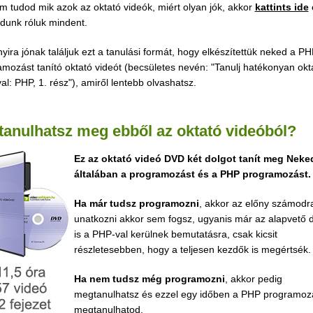
 tudod mik azok az oktató videók, miért olyan jók, akkor
kattints ide
dunk róluk mindent.
yira jónak találjuk ezt a tanulási formát, hogy elkészítettük neked a P
mozást tanító oktató videót (becsületes nevén: "Tanulj hatékonyan okt
al: PHP, 1. rész"), amiről lentebb olvashatsz.
 tanulhatsz meg ebből az oktató videóból?
Ez az oktató videó DVD két dolgot tanít meg Neke
általában a programozást és a PHP programozást.
Ha már tudsz programozni
, akkor az előny számodr
unatkozni akkor sem fogsz, ugyanis már az alapvető 
is a PHP-val kerülnek bemutatásra, csak kicsit
részletesebben, hogy a teljesen kezdők is megértsék.
Ha nem tudsz még programozni
, akkor pedig
megtanulhatsz és ezzel egy időben a PHP programozá
megtanulhatod.