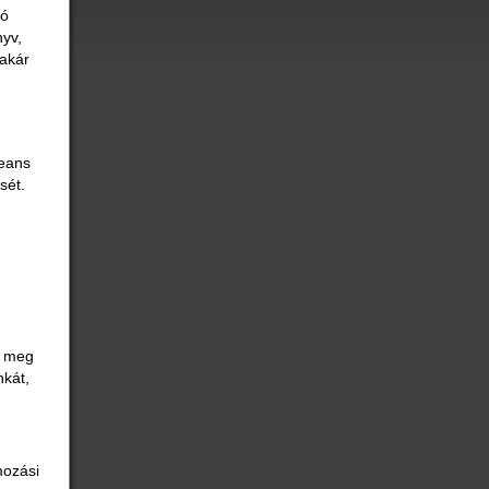
ió
yv,
 akár
Beans
sét.
d meg
nkát,
mozási