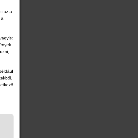
i az a
 a
 vagyis:
vények.
ozni,
például
ekből,
vetkező