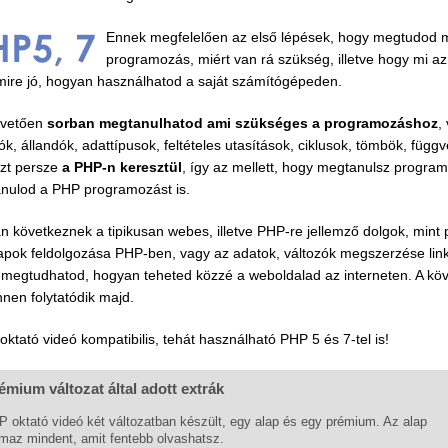
Ennek megfelelően az első lépések, hogy megtudod m
programozás, miért van rá szükség, illetve hogy mi az
mire jó, hogyan használhatod a saját számítógépeden.
övetően
sorban megtanulhatod ami szükséges a programozáshoz
,
ók, állandók, adattípusok, feltételes utasítások, ciklusok, tömbök, függ
zt persze
a PHP-n keresztül
, így az mellett, hogy megtanulsz program
nulod a PHP programozást is.
n következnek a tipikusan webes, illetve PHP-re jellemző dolgok, mint 
lapok feldolgozása PHP-ben, vagy az adatok, változók megszerzése link
e megtudhatod, hogyan teheted közzé a weboldalad az interneten. A kö
nnen folytatódik majd.
oktató videó kompatibilis, tehát használható PHP 5 és 7-tel is!
émium változat által adott extrák
 oktató videó két változatban készült, egy alap és egy prémium. Az alap
lmaz mindent, amit fentebb olvashatsz.