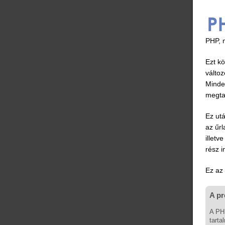
PHP, 
Ezt k
változ
Minde
megta
Ez utá
az űr
illetv
rész i
Ez az 
A pr
A PHP
tarta