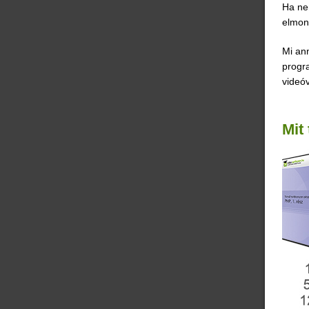
Ha nem
elmon
Mi ann
progra
videóv
Mit