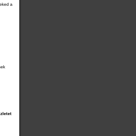
neked a
ek

zletet