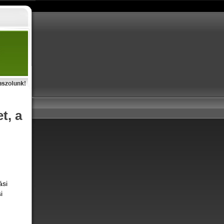
t, a
ási
i