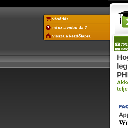
vásárlás
mi ez a weboldal?
vissza a kezdőlapra
70/2
info
Ho
le
PH
Akko
telj