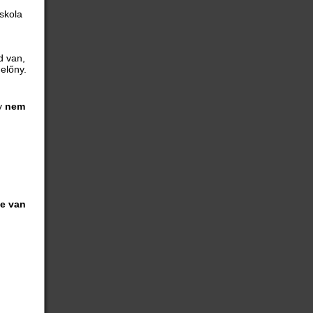
skola
d van,
előny.
gy
nem
le van