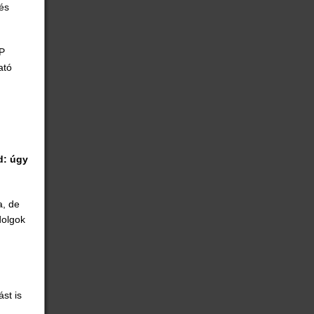
és
HP
ató
d: úgy
a, de
dolgok
st is