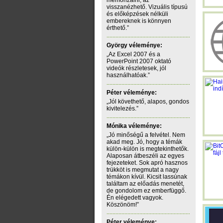
memorizálni, az
visszanézhető. Vizuális típusú
és előképzések nélküli
embereknek is könnyen
érthető.”
György véleménye:
„Az Excel 2007 és a
PowerPoint 2007 oktató
videók részletesek, jól
használhatóak.”
Péter véleménye:
„Jól követhető, alapos, gondos
kivitelezés.”
Mónika véleménye:
„Jó minőségű a felvétel. Nem
akad meg. Jó, hogy a témák
külön-külön is megtekinthetők.
Alaposan átbeszéli az egyes
fejezeteket. Sok apró hasznos
trükköt is megmutat a nagy
témákon kívül. Kicsit lassúnak
találtam az előadás menetét,
de gondolom ez emberfüggő.
Én elégedett vagyok.
Köszönöm!”
Péter véleménye: