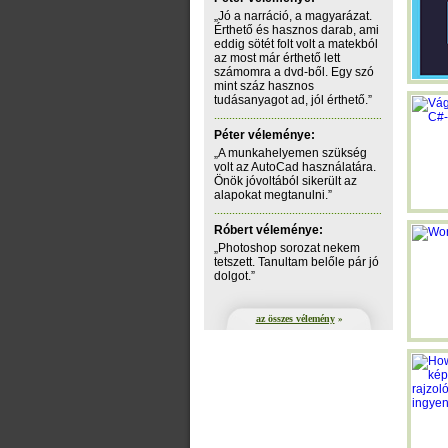
„Jó a narráció, a magyarázat.
Érthető és hasznos darab, ami
eddig sötét folt volt a matekból
az most már érthető lett
számomra a dvd-ből. Egy szó
mint száz hasznos
tudásanyagot ad, jól érthető.”
Péter véleménye:
„A munkahelyemen szükség
volt az AutoCad használatára.
Önök jóvoltából sikerült az
alapokat megtanulni.”
Róbert véleménye:
„Photoshop sorozat nekem
tetszett. Tanultam belőle pár jó
dolgot.”
az összes vélemény
»