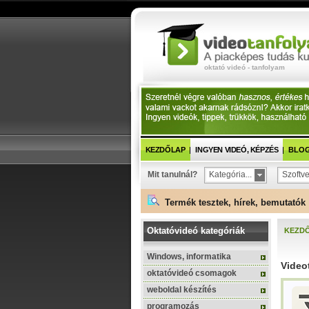
oktató videó - tanfolyam
KEZDŐLAP
INGYEN VIDEÓ, KÉPZÉS
BLOG 
Mit tanulnál?
Kategória...
Szoftve
Termék tesztek, hírek, bemutatók 
Oktatóvideó kategóriák
KEZD
Windows, informatika
Video
oktatóvideó csomagok
weboldal készítés
programozás