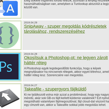
Elég sokféle ingyenes fordító létezik, azonban a lényeg részlete
használhatóságban van, amelyben a Tunlookup abszolút a legj
között van.
2019.04.29
SnipAway - szuper megoldás kódrészletek
tárolásához, rendszerezéséhez
2019.04.28
Okosítsuk a Photoshop-ot: ne legyen zárolt
háttér réteg
A Photoshop egyik legidegesítőbb funkciója, hogy a képek
megnyitásakor ha nincsenek rétegek, akkor egyet létrehoz, amel
háttér réteg lesz. Szerencsére van megoldás.
2019.04.27
Takeafile - szupergyors fájlküldő
Ki ne találkozott volna már azzal a problémával, hogy egy nagy
méretű, akár sok GB-os fájlt kellett küldenie valakinek? Ezt nyilv
megoldható valamilyen fájlmegosztóval, fájl cloud-dal viszont h
egy címzett van, akkor a Takeafile sokkal jobb megoldás lehet.