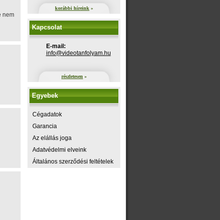
korábbi híreink
»
e nem
Kapcsolat
E-mail:
uh.maylofnatoediv@ofni
részletesen
»
Egyebek
Cégadatok
Garancia
Az elállás joga
Adatvédelmi elveink
Általános szerződési feltételek