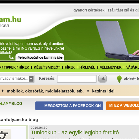
gyakori kérdések
|
szállítási idő és dí
/ TIPPEK / HÍREK
KÉSZÍTS VIDEÓT
HÍREK
HÍRLEVÉL
VÉLEMÉNYEK
VÁSÁRL
r vagy témakör...
Keresés:
videót 
✦ mobilok, okosórák, médialejátszók, stb. ✦ kattints ide!
// BLOG
ŐLAP
MI EZ A WEBOL
MEGOSZTOM A FACEBOOK-ON
tanfolyam.hu blog
2019.04.30
Tunlookup - az egyik legjobb fordító