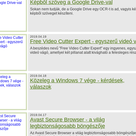
Képből szöveg a Google Drive-val
Sokan nem tudják, de a Google Drive egy OCR-t is ad, vagyis k
képből szöveget készíteni.
2019.04.19
Free Video Cutter Expert - egyszerű videó 
A beszédes nevű "Free Video Cutter Expert" egy ingyenes, egys
videó vágó, amellyel két pillanat alatt kivágható a felesleges rész
2019.04.18
Közeleg a Windows 7 vége - kérdések,
válaszok
2019.04.17
Avast Secure Browser - a világ
legbiztonságosabb böngészője
Az Avast Secure Browser a világ legbiztonságosabb böngészője