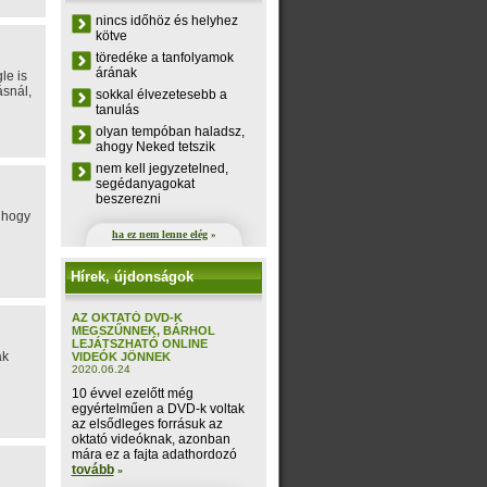
nincs időhöz és helyhez
kötve
töredéke a tanfolyamok
árának
le is
ásnál,
sokkal élvezetesebb a
tanulás
olyan tempóban haladsz,
ahogy Neked tetszik
nem kell jegyzetelned,
segédanyagokat
beszerezni
, hogy
ha ez nem lenne elég
»
Hírek, újdonságok
AZ OKTATÓ DVD-K
MEGSZŰNNEK, BÁRHOL
LEJÁTSZHATÓ ONLINE
ak
VIDEÓK JÖNNEK
2020.06.24
10 évvel ezelőtt még
egyértelműen a DVD-k voltak
az elsődleges forrásuk az
oktató videóknak, azonban
mára ez a fajta adathordozó
tovább
»