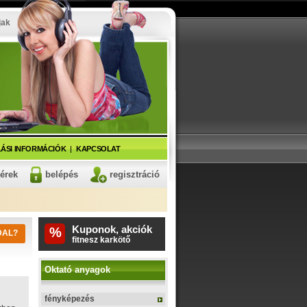
jak
ÁSI INFORMÁCIÓK
KAPCSOLAT
kérek
belépés
regisztráció
Kuponok, akciók
%
DAL?
pendrive
Oktató anyagok
fényképezés