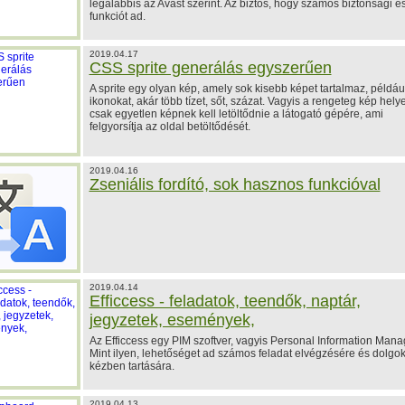
legalábbis az Avast szerint. Az biztos, hogy számos biztonsági e
funkciót ad.
2019.04.17
CSS sprite generálás egyszerűen
A sprite egy olyan kép, amely sok kisebb képet tartalmaz, példáu
ikonokat, akár több tízet, sőt, százat. Vagyis a rengeteg kép helye
csak egyetlen képnek kell letöltődnie a látogató gépére, ami
felgyorsítja az oldal betöltődését.
2019.04.16
Zseniális fordító, sok hasznos funkcióval
2019.04.14
Efficcess - feladatok, teendők, naptár,
jegyzetek, események,
Az Efficcess egy PIM szoftver, vagyis Personal Information Mana
Mint ilyen, lehetőséget ad számos feladat elvégzésére és dolgo
kézben tartására.
2019.04.13