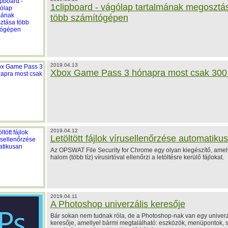
1clipboard - vágólap tartalmának megosztá
több számítógépen
2019.04.13
Xbox Game Pass 3 hónapra most csak 300
2019.04.12
Letöltött fájlok vírusellenőrzése automatiku
Az OPSWAT File Security for Chrome egy olyan kiegészítő, amel
halom (több tíz) vírusirtóval ellenőrzi a letöltésre kerülő fájlokat.
2019.04.11
A Photoshop univerzális keresője
Bár sokan nem tudnak róla, de a Photoshop-nak van egy univerz
keresője, amellyel bármi megtalálható: eszközök, menüpontok, st