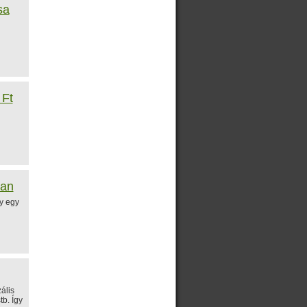
sa
 Ft
san
y egy
ális
b. Így