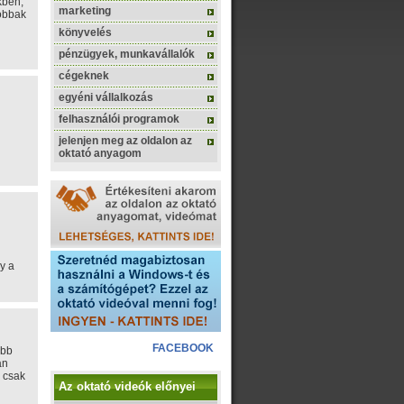
kben,
marketing
obbak
könyvelés
pénzügyek, munkavállalók
cégeknek
egyéni vállalkozás
felhasználói programok
jelenjen meg az oldalon az
oktató anyagom
y a
FACEBOOK
obb
án
a csak
Az oktató videók előnyei