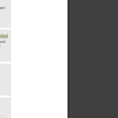
épes
vágó
zerű
.
 -