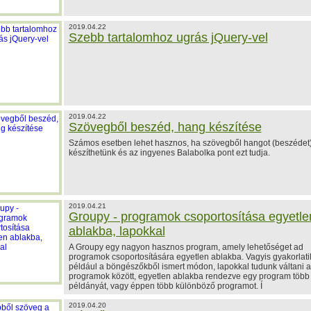
2019.04.22
Szebb tartalomhoz ugrás jQuery-vel
2019.04.22
Szövegből beszéd, hang készítése
Számos esetben lehet hasznos, ha szövegből hangot (beszédet
készíthetünk és az ingyenes Balabolka pont ezt tudja.
2019.04.21
Groupy - programok csoportosítása egyetle
ablakba, lapokkal
A Groupy egy nagyon hasznos program, amely lehetőséget ad
programok csoportosítására egyetlen ablakba. Vagyis gyakorlati
például a böngészőkből ismert módon, lapokkal tudunk váltani a
programok között, egyetlen ablakba rendezve egy program több
példányát, vagy éppen több különböző programot. Í
2019.04.20