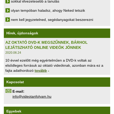
sokkal élvezetesebb a tanulás
olyan tempóban haladsz, ahogy Neked tetszik
nem kell jegyzetelned, segédanyagokat beszerezni
Hírek, újdonságok
AZ OKTATÓ DVD-K MEGSZŰNNEK, BÁRHOL
LEJÁTSZHATÓ ONLINE VIDEÓK JÖNNEK
2020.06.24
10 évvel ezelőtt még egyértelműen a DVD-k voltak az
elsődleges forrásuk az oktató videóknak, azonban mára ez a
fajta adathordozó
tovább
»
Kapcsolat
E-mail:
uh.maylofnatoediv@ofni
Egyebek