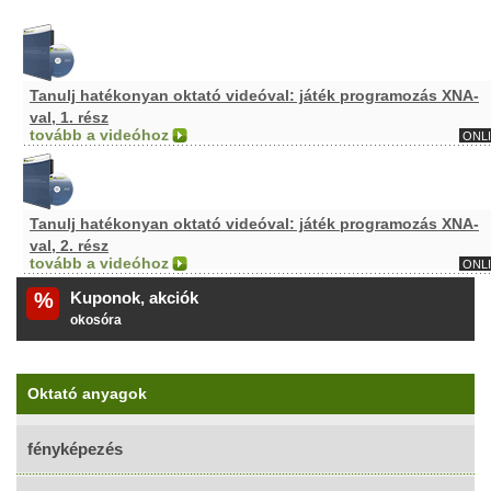
Tanulj hatékonyan oktató videóval: játék programozás XNA-
val, 1. rész
tovább a videóhoz
ONL
Tanulj hatékonyan oktató videóval: játék programozás XNA-
val, 2. rész
tovább a videóhoz
ONL
%
Kuponok, akciók
okosóra
Oktató anyagok
fényképezés