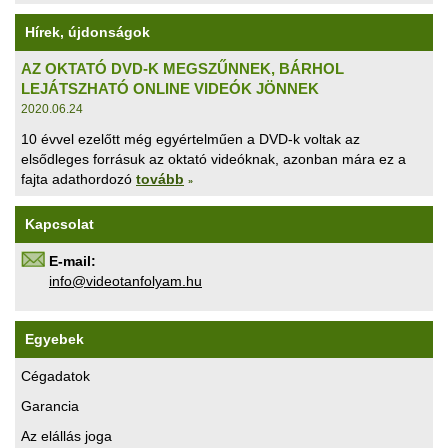
Hírek, újdonságok
AZ OKTATÓ DVD-K MEGSZŰNNEK, BÁRHOL
LEJÁTSZHATÓ ONLINE VIDEÓK JÖNNEK
2020.06.24
10 évvel ezelőtt még egyértelműen a DVD-k voltak az
elsődleges forrásuk az oktató videóknak, azonban mára ez a
fajta adathordozó
tovább
»
Kapcsolat
E-mail:
uh.maylofnatoediv@ofni
Egyebek
Cégadatok
Garancia
Az elállás joga