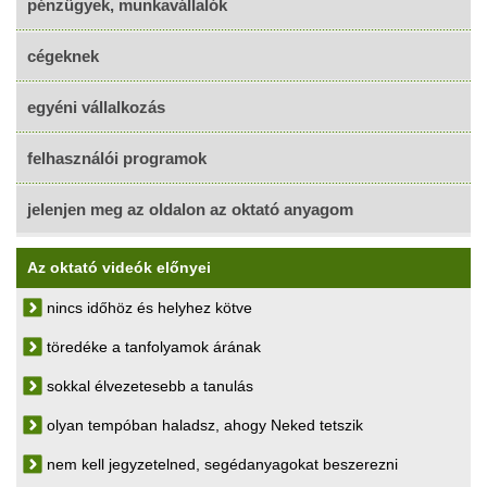
pénzügyek, munkavállalók
cégeknek
egyéni vállalkozás
felhasználói programok
jelenjen meg az oldalon az oktató anyagom
Az oktató videók előnyei
nincs időhöz és helyhez kötve
töredéke a tanfolyamok árának
sokkal élvezetesebb a tanulás
olyan tempóban haladsz, ahogy Neked tetszik
nem kell jegyzetelned, segédanyagokat beszerezni