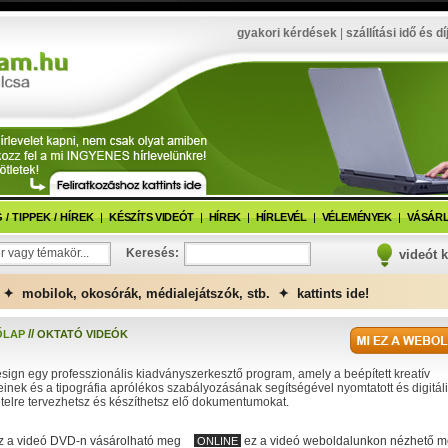
gyakori kérdések
|
szállítási idő és dí
/ TIPPEK / HÍREK
KÉSZÍTS VIDEÓT
HÍREK
HÍRLEVÉL
VÉLEMÉNYEK
VÁSÁRL
r vagy témakör...
Keresés:
videót 
✦ mobilok, okosórák, médialejátszók, stb. ✦ kattints ide!
//
ŐLAP
OKTATÓ VIDEÓK
sign egy professzionális kiadványszerkesztő program, amely a beépített kreatív
inek és a tipográfia aprólékos szabályozásának segítségével nyomtatott és digitáli
telre tervezhetsz és készíthetsz elő dokumentumokat.
z a videó DVD-n vásárolható meg
ez a videó weboldalunkon nézhető 
ONLINE