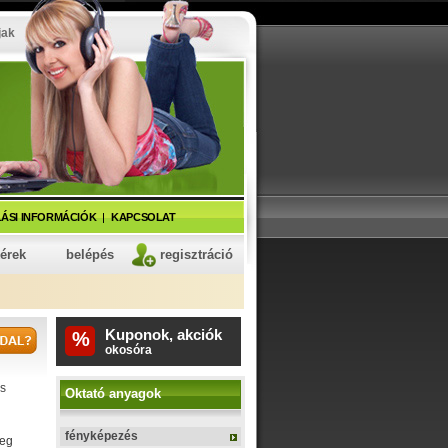
jak
ÁSI INFORMÁCIÓK
KAPCSOLAT
kérek
belépés
regisztráció
Kuponok, akciók
%
fitnesz karkötő
s
Oktató anyagok
fényképezés
meg