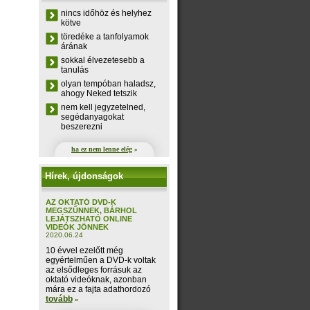
nincs időhöz és helyhez
kötve
töredéke a tanfolyamok
árának
sokkal élvezetesebb a
tanulás
olyan tempóban haladsz,
ahogy Neked tetszik
nem kell jegyzetelned,
segédanyagokat
beszerezni
ha ez nem lenne elég
»
Hírek, újdonságok
AZ OKTATÓ DVD-K
MEGSZŰNNEK, BÁRHOL
LEJÁTSZHATÓ ONLINE
VIDEÓK JÖNNEK
2020.06.24
10 évvel ezelőtt még
egyértelműen a DVD-k voltak
az elsődleges forrásuk az
oktató videóknak, azonban
mára ez a fajta adathordozó
tovább
»