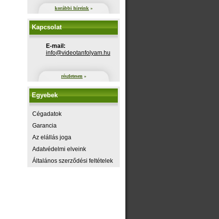
korábbi híreink
»
Kapcsolat
E-mail:
uh.maylofnatoediv@ofni
részletesen
»
Egyebek
Cégadatok
Garancia
Az elállás joga
Adatvédelmi elveink
Általános szerződési feltételek