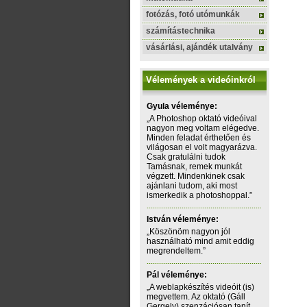
fotózás, fotó utómunkák
számítástechnika
vásárlási, ajándék utalvány
Vélemények a videóinkról
Gyula véleménye:
„A Photoshop oktató videóival
nagyon meg voltam elégedve.
Minden feladat érthetően és
világosan el volt magyarázva.
Csak gratulálni tudok
Tamásnak, remek munkát
végzett. Mindenkinek csak
ajánlani tudom, aki most
ismerkedik a photoshoppal.”
István véleménye:
„Köszönöm nagyon jól
használható mind amit eddig
megrendeltem.”
Pál véleménye:
„A weblapkészítés videóit (is)
megvettem. Az oktató (Gáll
Gergely) szenzációsan tanít.