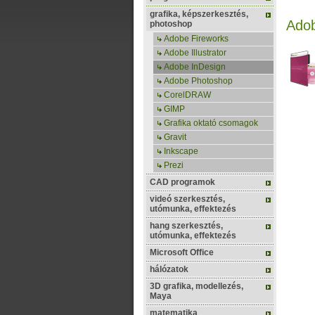
grafika, képszerkesztés,
Adob
photoshop
Adobe Fireworks
Adobe Illustrator
Adobe InDesign
Adobe Photoshop
CorelDRAW
GIMP
Grafika oktató csomagok
Gravit
Inkscape
Prezi
CAD programok
videó szerkesztés,
utómunka, effektezés
hang szerkesztés,
utómunka, effektezés
Microsoft Office
hálózatok
3D grafika, modellezés,
Maya
matematika