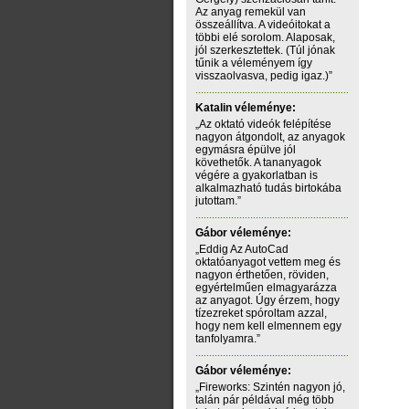
Az anyag remekül van
összeállítva. A videóitokat a
többi elé sorolom. Alaposak,
jól szerkesztettek. (Túl jónak
tűnik a véleményem így
visszaolvasva, pedig igaz.)”
Katalin véleménye:
„Az oktató videók felépítése
nagyon átgondolt, az anyagok
egymásra épülve jól
követhetők. A tananyagok
végére a gyakorlatban is
alkalmazható tudás birtokába
jutottam.”
Gábor véleménye:
„Eddig Az AutoCad
oktatóanyagot vettem meg és
nagyon érthetően, röviden,
egyértelműen elmagyarázza
az anyagot. Úgy érzem, hogy
tízezreket spóroltam azzal,
hogy nem kell elmennem egy
tanfolyamra.”
Gábor véleménye:
„Fireworks: Szintén nagyon jó,
talán pár példával még több