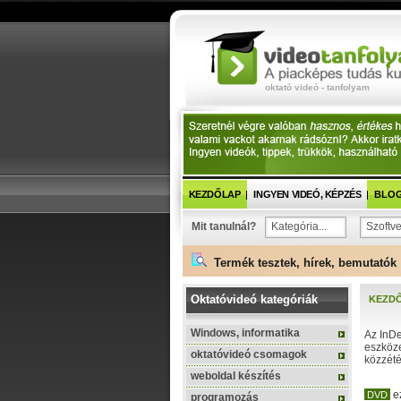
oktató videó - tanfolyam
KEZDŐLAP
INGYEN VIDEÓ, KÉPZÉS
BLOG 
Mit tanulnál?
Kategória...
Szoftve
Termék tesztek, hírek, bemutatók 
Oktatóvideó kategóriák
KEZD
Windows, informatika
Az InDe
eszköze
oktatóvideó csomagok
közzété
weboldal készítés
e
DVD
programozás