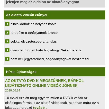
jelenjen meg az oldalon az oktató anyagom
Az oktató videók előnyei
nincs időhöz és helyhez kötve
töredéke a tanfolyamok árának
sokkal élvezetesebb a tanulás
olyan tempóban haladsz, ahogy Neked tetszik
nem kell jegyzetelned, segédanyagokat beszerezni
Hírek, újdonságok
AZ OKTATÓ DVD-K MEGSZŰNNEK, BÁRHOL
LEJÁTSZHATÓ ONLINE VIDEÓK JÖNNEK
2020.06.24
10 évvel ezelőtt még egyértelműen a DVD-k voltak az
elsődleges forrásuk az oktató videóknak, azonban mára ez a
fajta adathordozó
tovább
»