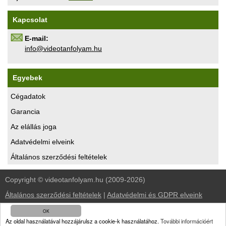
Kapcsolat
E-mail:
uh.maylofnatoediv@ofni
Egyebek
Cégadatok
Garancia
Az elállás joga
Adatvédelmi elveink
Általános szerződési feltételek
Copyright © videotanfolyam.hu (2009-2026)
Általános szerződési feltételek
|
Adatvédelmi és GDPR elveink
OK
kezdőlap
|
oktató videók
|
ingyen videók
|
linkcsere
|
kapcsolat
Az oldal használatával hozzájárulsz a cookie-k használatához.
További információért