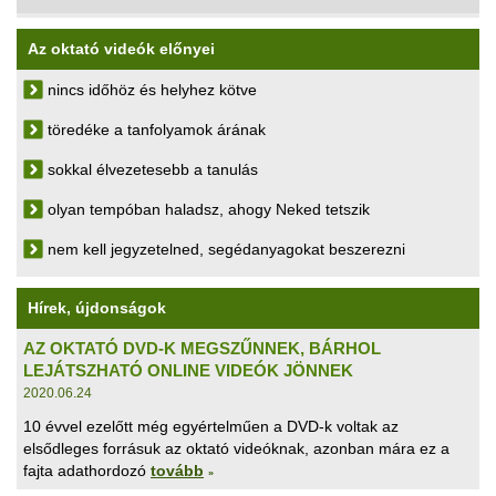
Az oktató videók előnyei
nincs időhöz és helyhez kötve
töredéke a tanfolyamok árának
sokkal élvezetesebb a tanulás
olyan tempóban haladsz, ahogy Neked tetszik
nem kell jegyzetelned, segédanyagokat beszerezni
Hírek, újdonságok
AZ OKTATÓ DVD-K MEGSZŰNNEK, BÁRHOL
LEJÁTSZHATÓ ONLINE VIDEÓK JÖNNEK
2020.06.24
10 évvel ezelőtt még egyértelműen a DVD-k voltak az
elsődleges forrásuk az oktató videóknak, azonban mára ez a
fajta adathordozó
tovább
»