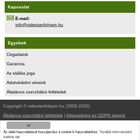
Kapcsolat
E-mail:
uh.maylofnatoediv@ofni
Egyebek
Cégadatok
Garancia
Az elállás joga
Adatvédelmi elveink
Általános szerződési feltételek
Copyright © videotanfolyam.hu (2009-2026)
Általános szerződési feltételek
|
Adatvédelmi és GDPR elveink
OK
kezdőlap
|
oktató videók
|
ingyen videók
|
linkcsere
|
kapcsolat
Az oldal használatával hozzájárulsz a cookie-k használatához.
További információért
kattints ide
az oktató videók előnyei
|
hírek
|
hírlevél
|
vélemények a videóinkról