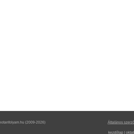
eotanfolyam.hu (2009-2026)
Általános szerző
kezdőlap
|
okta