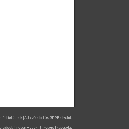
dési feltételek
|
Adatvédelmi és GDPR elveink
tó videók
|
ingyen videók
|
linkcsere
|
kapcsolat