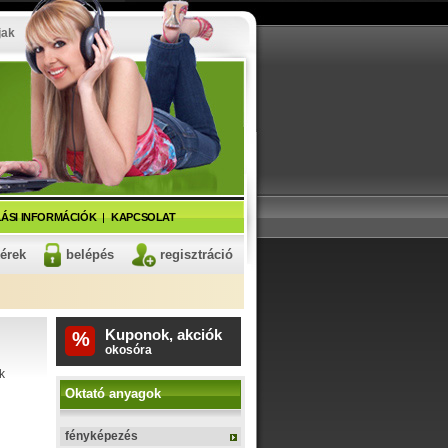
jak
ÁSI INFORMÁCIÓK
KAPCSOLAT
kérek
belépés
regisztráció
Kuponok, akciók
%
okosóra
k
Oktató anyagok
fényképezés