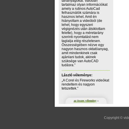
tananyagokat. Valóban
tartalmaz olyan információkat
amely a rutinos AutoCad
felhasználók számára is
hasznos lehet. Amit én
hiányoltam a videóból (de
lehet, hogy egyszeri
végignézés után átsiklottam
felette), hogy a méretarány
szerinti nyomtatást nem
taglalja elég részletesen.
Összességében nézve egy
nagyon hasznos oktatóanyag,
amit mindenkinek csak
ajánlani tudok, akinek
szüksége van AutoCAD
tudásra.”
László véleménye:
„A Corel és Fireworks videókat
rendeltem és nagyon
tetszettek.”
az összes vélemény
»
Copyright © vid