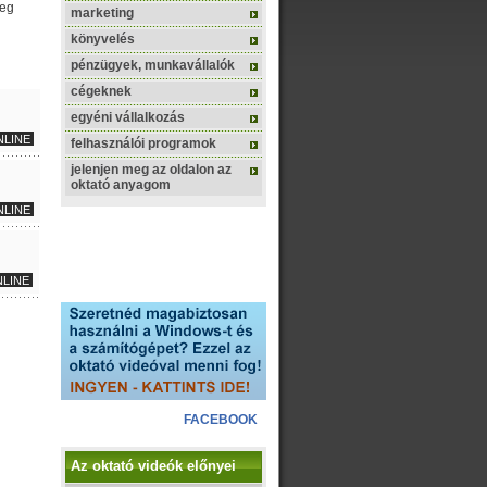
meg
marketing
könyvelés
pénzügyek, munkavállalók
cégeknek
egyéni vállalkozás
NLINE
felhasználói programok
jelenjen meg az oldalon az
oktató anyagom
NLINE
LINE
FACEBOOK
Az oktató videók előnyei