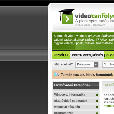
oktató videó - tanfolyam
KEZDŐLAP
INGYEN VIDEÓ, KÉPZÉS
BLOG 
Mit tanulnál?
Kategória...
Szoftve
Termék tesztek, hírek, bemutatók 
Oktatóvideó kategóriák
KEZD
Windows, informatika
Az Adob
legjobb
oktatóvideó csomagok
szerkes
megjele
weboldal készítés
programozás