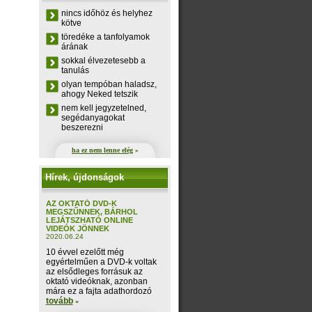
nincs időhöz és helyhez
kötve
töredéke a tanfolyamok
árának
sokkal élvezetesebb a
tanulás
olyan tempóban haladsz,
ahogy Neked tetszik
nem kell jegyzetelned,
segédanyagokat
beszerezni
ha ez nem lenne elég
»
Hírek, újdonságok
AZ OKTATÓ DVD-K
MEGSZŰNNEK, BÁRHOL
LEJÁTSZHATÓ ONLINE
VIDEÓK JÖNNEK
2020.06.24
10 évvel ezelőtt még
egyértelműen a DVD-k voltak
az elsődleges forrásuk az
oktató videóknak, azonban
mára ez a fajta adathordozó
tovább
»