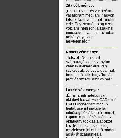
Zita véleménye:
„Én a HTML 1 és 2 videókat
vásároltam meg, ami nagyon
tetszik, könnyen lehet tanulni
vele. Egy zavaró dolog azért
volt, ami nem ront a szakmai
minőségen: van az anyagban
néhány nyelvtani
helytelenség.”
Róbert véleménye:
„Tetszett. Néha kicsit
szájbarágós, de bizonyára
vannak akiknek erre van
szükségük. Jó ötletek vannak
benne. Látszik, hogy Tamás
profi és szereti, amit csinál.”
László véleménye:
„Én a Tanulj hatékonyan
oktatóvideóval: AutoCAD című
DVD-t vásároltam meg. A
leírtak szerint makulátlan
minőségű és állapotú lemezt
kaptam a postázás után. Az
oktatóanyagok az alapoktól
kezdik az oktatást és elég
részletesen jól érthető módon
adják át számunkra a