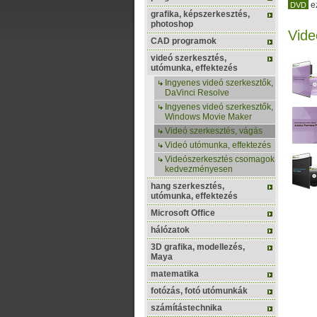
e
DVD
grafika, képszerkesztés,
photoshop
Vide
CAD programok
videó szerkesztés,
utómunka, effektezés
Ingyenes videó szerkesztők,
DaVinci Resolve
Ingyenes videó szerkesztők,
Windows Movie Maker
Videó szerkesztés, vágás
Videó utómunka, effektezés
Videószerkesztés csomagok
kedvezményesen
hang szerkesztés,
utómunka, effektezés
Microsoft Office
hálózatok
3D grafika, modellezés,
Maya
matematika
fotózás, fotó utómunkák
számítástechnika