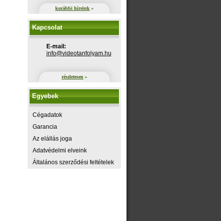
korábbi híreink
»
Kapcsolat
E-mail:
uh.maylofnatoediv@ofni
részletesen
»
Egyebek
Cégadatok
Garancia
Az elállás joga
Adatvédelmi elveink
Általános szerződési feltételek