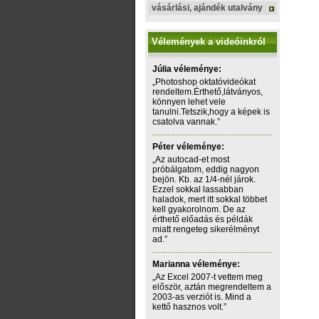
vásárlási, ajándék utalvány
Vélemények a videóinkról
Júlia véleménye:
„Photoshop oktatóvideókat
rendeltem.Érthető,látványos,
könnyen lehet vele
tanulni.Tetszik,hogy a képek is
csatolva vannak.”
Péter véleménye:
„Az autocad-et most
próbálgatom, eddig nagyon
bejön. Kb. az 1/4-nél járok.
Ezzel sokkal lassabban
haladok, mert itt sokkal többet
kell gyakorolnom. De az
érthető előadás és példák
miatt rengeteg sikerélményt
ad.”
Marianna véleménye:
„Az Excel 2007-t vettem meg
először, aztán megrendeltem a
2003-as verziót is. Mind a
kettő hasznos volt.”