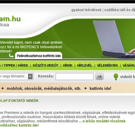
gyakori kérdések
|
szállítási idő és dí
/ TIPPEK / HÍREK
KÉSZÍTS VIDEÓT
HÍREK
HÍRLEVÉL
VÉLEMÉNYEK
VÁSÁRL
r vagy témakör...
Keresés:
videót 
✦ mobilok, okosórák, médialejátszók, stb. ✦ kattints ide!
//
ŐLAP
OKTATÓ VIDEÓK
e Premiere a videók és hangok szerkesztésének, vágásának, effektezésének egyi
, professzionális eszköze. Használatos többek között filmek, online videók
ztéséhez, vágásához, reklámfilmek készítéséhe
... a leírás további részének
nítéséhez kattints ide!