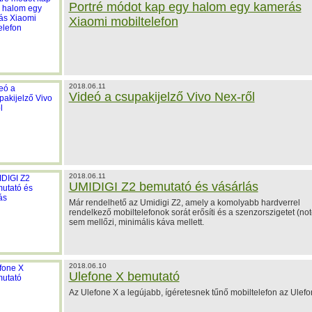
Portré módot kap egy halom egy kamerás
Xiaomi mobiltelefon
2018.06.11
Videó a csupakijelző Vivo Nex-ről
2018.06.11
UMIDIGI Z2 bemutató és vásárlás
Már rendelhető az Umidigi Z2, amely a komolyabb hardverrel
rendelkező mobiltelefonok sorát erősíti és a szenzorszigetet (not
sem mellőzi, minimális káva mellett.
2018.06.10
Ulefone X bemutató
Az Ulefone X a legújabb, ígéretesnek tűnő mobiltelefon az Ulefon