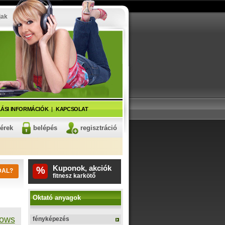
jak
ÁSI INFORMÁCIÓK
KAPCSOLAT
kérek
belépés
regisztráció
Kuponok, akciók
%
DAL?
pendrive
Oktató anyagok
dows
fényképezés