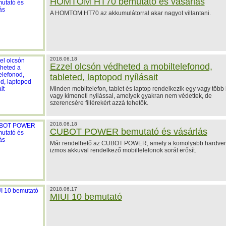
HOMTOM HT70 bemutató és vásárlás
A HOMTOM HT70 az akkumulátorral akar nagyot villantani.
2018.06.18
Ezzel olcsón védheted a mobiltelefonod,
tableted, laptopod nyílásait
Minden mobiltelefon, tablet és laptop rendelkezik egy vagy több
vagy kimeneti nyílással, amelyek gyakran nem védettek, de
szerencsére fillérekért azzá tehetők.
2018.06.18
CUBOT POWER bemutató és vásárlás
Már rendelhető az CUBOT POWER, amely a komolyabb hardverr
izmos akkuval rendelkező mobiltelefonok sorát erősít.
2018.06.17
MIUI 10 bemutató