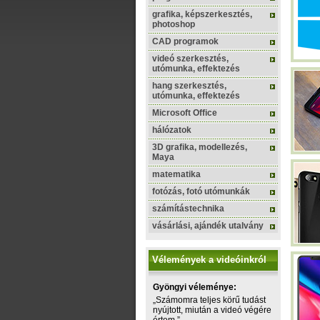
grafika, képszerkesztés,
photoshop
CAD programok
videó szerkesztés,
utómunka, effektezés
hang szerkesztés,
utómunka, effektezés
Microsoft Office
hálózatok
3D grafika, modellezés,
Maya
matematika
fotózás, fotó utómunkák
számítástechnika
vásárlási, ajándék utalvány
Vélemények a videóinkról
Gyöngyi véleménye:
„Számomra teljes körű tudást
nyújtott, miután a videó végére