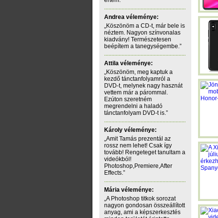
értem.”
Andrea véleménye:
„Köszönöm a CD-t, már bele is
néztem. Nagyon színvonalas
kiadvány! Természetesen
beépítem a tanegységembe.”
Attila véleménye:
„Köszönöm, meg kaptuk a
kezdő tánctanfolyamról a
DVD-t, melynek nagy hasznát
vettem már a párommal.
Ezúton szeretném
megrendelni a haladó
tánctanfolyam DVD-t is.”
Károly véleménye:
„Amit Tamás prezentál az
rossz nem lehet! Csak így
tovább! Rengeteget tanultam a
videókból!
Photoshop,Premiere,After
Effects.”
Mária véleménye:
„A Photoshop titkok sorozat
nagyon gondosan összeállított
anyag, ami a képszerkesztés