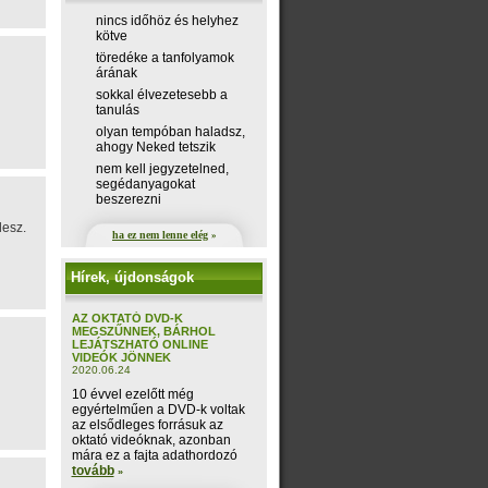
nincs időhöz és helyhez
kötve
töredéke a tanfolyamok
árának
sokkal élvezetesebb a
tanulás
olyan tempóban haladsz,
ahogy Neked tetszik
nem kell jegyzetelned,
segédanyagokat
beszerezni
lesz.
ha ez nem lenne elég
»
Hírek, újdonságok
AZ OKTATÓ DVD-K
MEGSZŰNNEK, BÁRHOL
LEJÁTSZHATÓ ONLINE
VIDEÓK JÖNNEK
2020.06.24
10 évvel ezelőtt még
egyértelműen a DVD-k voltak
az elsődleges forrásuk az
oktató videóknak, azonban
mára ez a fajta adathordozó
tovább
»