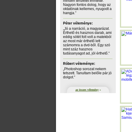
minden területét érintette.
Nagyon fontos dolog, hogy az
oktatónak kellemes, nyugodt a
hangja.”
Péter véleménye:
„Jó a narráció, a magyarázat.
Érthető és hasznos darab, ami
eddig sötét folt volt a matekból
az most már érthető lett
számomra a dvd-ből. Egy szó
mint száz hasznos
tudásanyagot ad, jól érthető.”
Róbert véleménye:
„Photoshop sorozat nekem
tetszett. Tanultam belőle pár jó
dolgot.”
az összes vélemény
»