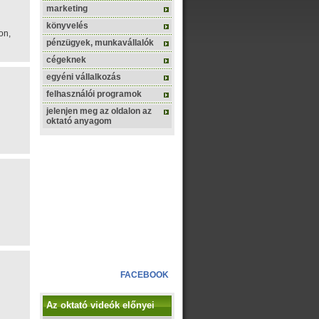
marketing
könyvelés
on,
pénzügyek, munkavállalók
cégeknek
egyéni vállalkozás
felhasználói programok
jelenjen meg az oldalon az
oktató anyagom
FACEBOOK
Az oktató videók előnyei