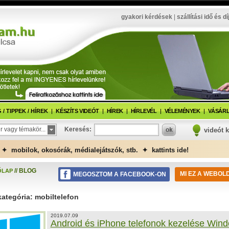
gyakori kérdések
|
szállítási idő és dí
/ TIPPEK / HÍREK
KÉSZÍTS VIDEÓT
HÍREK
HÍRLEVÉL
VÉLEMÉNYEK
VÁSÁRL
r vagy témakör...
Keresés:
videót 
✦ mobilok, okosórák, médialejátszók, stb. ✦ kattints ide!
// BLOG
ŐLAP
MI EZ A WEBOL
MEGOSZTOM A FACEBOOK-ON
kategória: mobiltelefon
2019.07.09
Android és iPhone telefonok kezelése Win