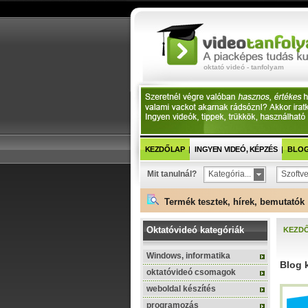
oktató videó - tanfolyam
KEZDŐLAP
INGYEN VIDEÓ, KÉPZÉS
BLOG 
Mit tanulnál?
Kategória...
Szoftve
Termék tesztek, hírek, bemutatók 
Oktatóvideó kategóriák
KEZD
Windows, informatika
Blog 
oktatóvideó csomagok
weboldal készítés
programozás