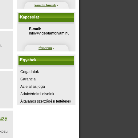
korábbi híreink
»
Kapcsolat
E-mail:
uh.maylofnatoediv@ofni
t.
részletesen
»
Egyebek
Cégadatok
Garancia
Az elállás joga
Adatvédelmi elveink
Általános szerződési feltételek
axy
közül