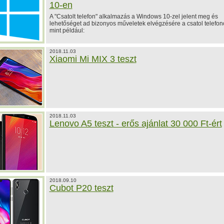
10-en
A "Csatolt telefon" alkalmazás a Windows 10-zel jelent meg és
lehetőséget ad bizonyos műveletek elvégzésére a csatol telefon
mint például:
2018.11.03
Xiaomi Mi MIX 3 teszt
2018.11.03
Lenovo A5 teszt - erős ajánlat 30 000 Ft-ért
2018.09.10
Cubot P20 teszt