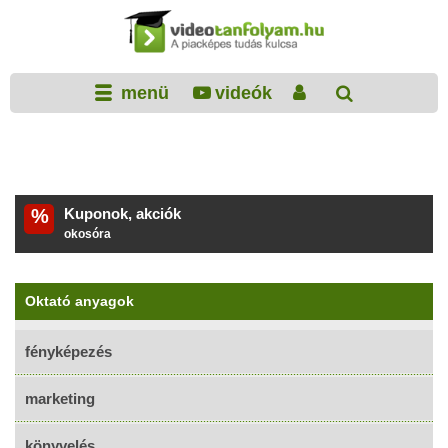
menü
videók
%
Kuponok, akciók
okosóra
Oktató anyagok
fényképezés
marketing
könyvelés