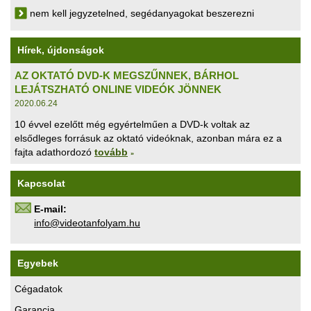
nem kell jegyzetelned, segédanyagokat beszerezni
Hírek, újdonságok
AZ OKTATÓ DVD-K MEGSZŰNNEK, BÁRHOL
LEJÁTSZHATÓ ONLINE VIDEÓK JÖNNEK
2020.06.24
10 évvel ezelőtt még egyértelműen a DVD-k voltak az
elsődleges forrásuk az oktató videóknak, azonban mára ez a
fajta adathordozó
tovább
»
Kapcsolat
E-mail:
uh.maylofnatoediv@ofni
Egyebek
Cégadatok
Garancia