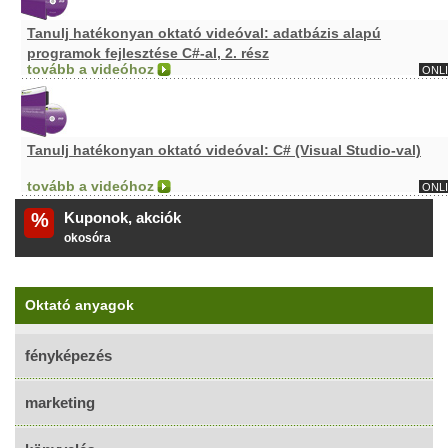
Tanulj hatékonyan oktató videóval: adatbázis alapú
programok fejlesztése C#-al, 2. rész
tovább a videóhoz
ONL
Tanulj hatékonyan oktató videóval: C# (Visual Studio-val)
tovább a videóhoz
ONL
%
Kuponok, akciók
okosóra
Oktató anyagok
fényképezés
marketing