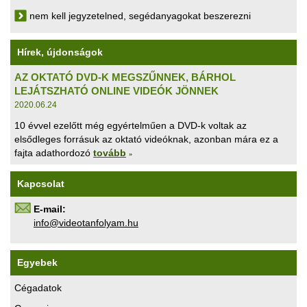
nem kell jegyzetelned, segédanyagokat beszerezni
Hírek, újdonságok
AZ OKTATÓ DVD-K MEGSZŰNNEK, BÁRHOL
LEJÁTSZHATÓ ONLINE VIDEÓK JÖNNEK
2020.06.24
10 évvel ezelőtt még egyértelműen a DVD-k voltak az
elsődleges forrásuk az oktató videóknak, azonban mára ez a
fajta adathordozó
tovább
»
Kapcsolat
E-mail:
uh.maylofnatoediv@ofni
Egyebek
Cégadatok