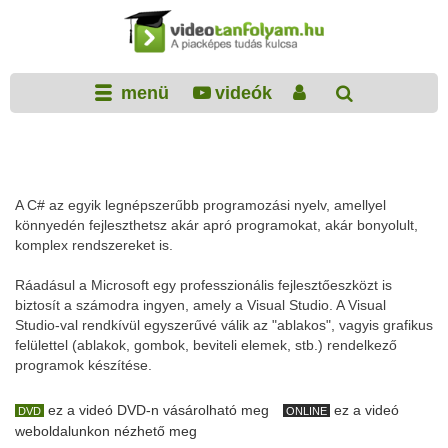
menü
videók
A C# az egyik legnépszerűbb programozási nyelv, amellyel
könnyedén fejleszthetsz akár apró programokat, akár bonyolult,
komplex rendszereket is.
Ráadásul a Microsoft egy professzionális fejlesztőeszközt is
biztosít a számodra ingyen, amely a Visual Studio. A Visual
Studio-val rendkívül egyszerűvé válik az "ablakos", vagyis grafikus
felülettel (ablakok, gombok, beviteli elemek, stb.) rendelkező
programok készítése.
ez a videó DVD-n vásárolható meg
ez a videó
DVD
ONLINE
weboldalunkon nézhető meg