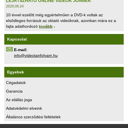
LEJÁTSZHATÓ ONLINE VIDEÓK JÖNNEK
2020.06.24
10 évvel ezelőtt még egyértelműen a DVD-k voltak az
elsődleges forrásuk az oktató videóknak, azonban mára ez a
fajta adathordozó
tovább
»
Kapcsolat
E-mail:
uh.maylofnatoediv@ofni
Egyebek
Cégadatok
Garancia
Az elállás joga
Adatvédelmi elveink
Általános szerződési feltételek