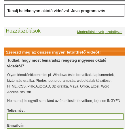
Tanulj hatékonyan oktató videóval: Java programozás
Hozzászólások
Moderálási elvek, szabályzat
Szerezd meg az összes ingyen letölthető videót!
Tudtad, hogy most lemaradsz rengeteg ingyenes oktató
videóról?
Olyan témakörökben mint pl. Windows és informatikai alapismeretek,
biztonság grafika, Photoshop, programozás, weboldalak készítése,
HTML, CSS, PHP, AutoCAD, 3D grafika, Maya, Office, Excel, Word,
Access, stb. stb.
Ne maradj le egyről sem, kérd az értesítést hírlevélben, teljesen INGYEN!
Teljes név:
E-mail cím: