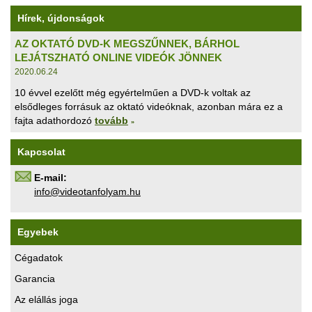
Hírek, újdonságok
AZ OKTATÓ DVD-K MEGSZŰNNEK, BÁRHOL
LEJÁTSZHATÓ ONLINE VIDEÓK JÖNNEK
2020.06.24
10 évvel ezelőtt még egyértelműen a DVD-k voltak az
elsődleges forrásuk az oktató videóknak, azonban mára ez a
fajta adathordozó
tovább
»
Kapcsolat
E-mail:
uh.maylofnatoediv@ofni
Egyebek
Cégadatok
Garancia
Az elállás joga