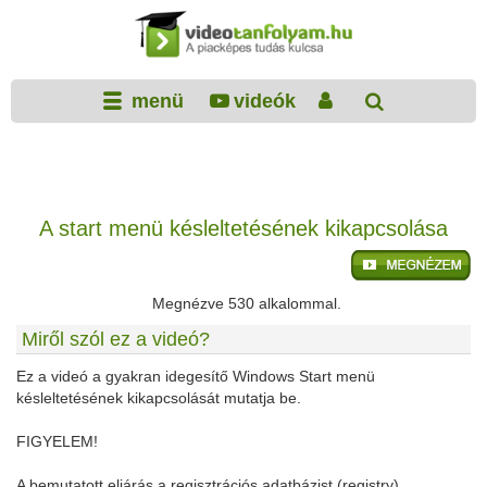
menü
videók
A start menü késleltetésének kikapcsolása
Megnézve 530 alkalommal.
Miről szól ez a videó?
Ez a videó a gyakran idegesítő Windows Start menü
késleltetésének kikapcsolását mutatja be.
FIGYELEM!
A bemutatott eljárás a regisztrációs adatbázist (registry)