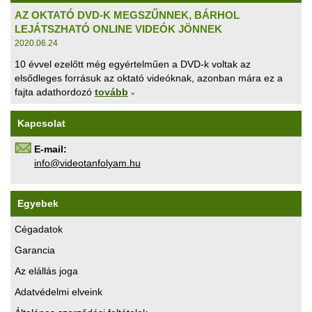
AZ OKTATÓ DVD-K MEGSZŰNNEK, BÁRHOL
LEJÁTSZHATÓ ONLINE VIDEÓK JÖNNEK
2020.06.24
10 évvel ezelőtt még egyértelműen a DVD-k voltak az
elsődleges forrásuk az oktató videóknak, azonban mára ez a
fajta adathordozó
tovább
»
Kapcsolat
E-mail:
uh.maylofnatoediv@ofni
Egyebek
Cégadatok
Garancia
Az elállás joga
Adatvédelmi elveink