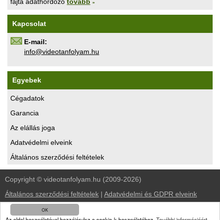
fajta adathordozó
tovább
»
Kapcsolat
E-mail:
uh.maylofnatoediv@ofni
Egyebek
Cégadatok
Garancia
Az elállás joga
Adatvédelmi elveink
Általános szerződési feltételek
Copyright © videotanfolyam.hu (2009-2026)
Általános szerződési feltételek
|
Adatvédelmi és GDPR elveink
OK
kezdőlap
|
oktató videók
|
ingyen videók
|
linkcsere
|
kapcsolat
Az oldal használatával hozzájárulsz a cookie-k használatához.
További információért