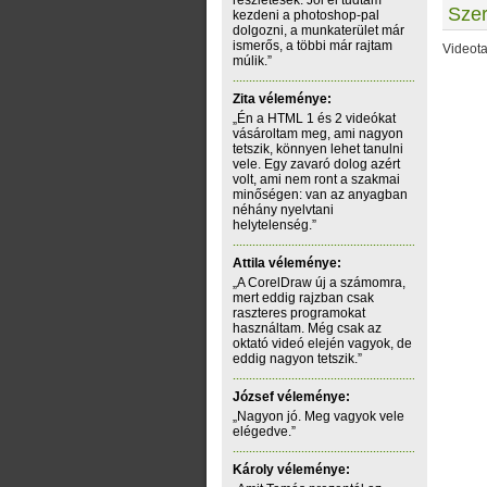
részletesek. Jól el tudtam
Sze
kezdeni a photoshop-pal
dolgozni, a munkaterület már
ismerős, a többi már rajtam
Videot
múlik.”
Zita véleménye:
„Én a HTML 1 és 2 videókat
vásároltam meg, ami nagyon
tetszik, könnyen lehet tanulni
vele. Egy zavaró dolog azért
volt, ami nem ront a szakmai
minőségen: van az anyagban
néhány nyelvtani
helytelenség.”
Attila véleménye:
„A CorelDraw új a számomra,
mert eddig rajzban csak
raszteres programokat
használtam. Még csak az
oktató videó elején vagyok, de
eddig nagyon tetszik.”
József véleménye:
„Nagyon jó. Meg vagyok vele
elégedve.”
Károly véleménye: