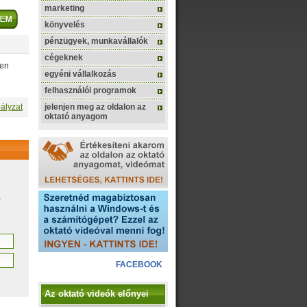
marketing
könyvelés
pénzügyek, munkavállalók
cégeknek
ben
egyéni vállalkozás
felhasználói programok
ályzat
jelenjen meg az oldalon az
oktató anyagom
,
FACEBOOK
Az oktató videók előnyei