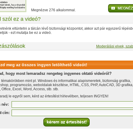
Megnézve 276 alkalommal.
l szól ez a videó?
etnénk eltüntetni a tálcán lévő biztonsági központot, akkor azt pár egyszerű lépés
tjük - ezt mutatja be ez a videó.
zászólások
Moderálási elvek, szab
zd meg az összes ingyen letölthető videót!
ad, hogy most lemaradsz rengeteg ingyenes oktató videóról?
 témakörökben mint pl. Windows és informatikai alapismeretek, biztonság grafika,
shop, programozás, weboldalak készítése, HTML, CSS, PHP, AutoCAD, 3D grafika
Office, Excel, Word, Access, stb. stb.
radj le egyről sem, kérd az értesítést hírlevélben, teljesen INGYEN!
s név:
l cím: