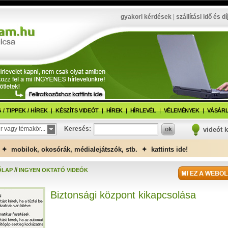
gyakori kérdések
|
szállítási idő és dí
/ TIPPEK / HÍREK
KÉSZÍTS VIDEÓT
HÍREK
HÍRLEVÉL
VÉLEMÉNYEK
VÁSÁRL
r vagy témakör...
Keresés:
videót 
✦ mobilok, okosórák, médialejátszók, stb. ✦ kattints ide!
//
ŐLAP
INGYEN OKTATÓ VIDEÓK
Biztonsági központ kikapcsolása