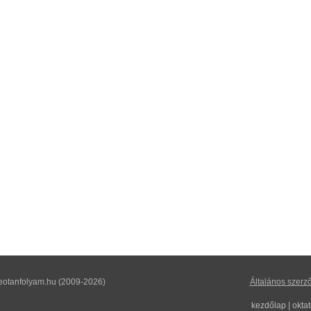
eotanfolyam.hu (2009-2026)
Általános szerző
kezdőlap
|
okta