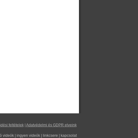
dési feltételek
|
Adatvédelmi és GDPR elveink
tó videók
|
ingyen videók
|
linkcsere
|
kapcsolat