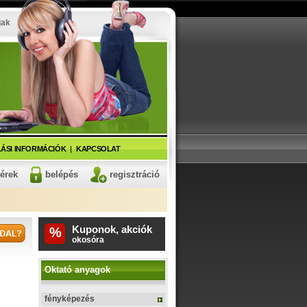
jak
ÁSI INFORMÁCIÓK
KAPCSOLAT
kérek
belépés
regisztráció
Kuponok, akciók
%
fitnesz karkötő
Oktató anyagok
fényképezés