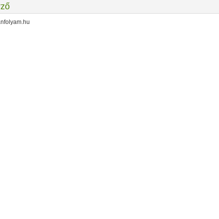
rző
anfolyam.hu