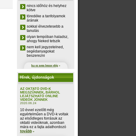
nincs időhöz és helyhez
kötve
töredéke a tanfolyamok
árának
sokkal élvezetesebb a
tanulás
olyan tempóban haladsz,
ahogy Neked tetszik
nem kell jegyzetelned,
segédanyagokat
beszerezni
ha ez nem lenne elég
»
Hírek, újdonságok
AZ OKTATÓ DVD-K
MEGSZŰNNEK, BÁRHOL
LEJÁTSZHATÓ ONLINE
VIDEÓK JÖNNEK
2020.06.24
10 évvel ezelőtt még
egyértelműen a DVD-k voltak
az elsődleges forrásuk az
oktató videóknak, azonban
mára ez a fajta adathordozó
tovább
»