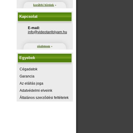
korábbi híreink
»
Kapcsolat
E-mail:
uh.maylofnatoediv@ofni
részletesen
»
Egyebek
Cégadatok
Garancia
Az elállás joga
Adatvédelmi elveink
Általános szerződési feltételek