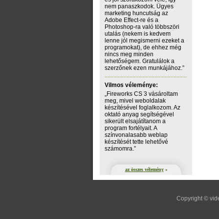
nem panaszkodok. Ügyes
marketing huncutság az
Adobe Effect-re és a
Photoshop-ra való többszöri
utalás (nekem is kedvem
lenne jól megismerni ezeket a
programokat), de ehhez még
nincs meg minden
lehetőségem. Gratulálok a
szerzőnek ezen munkájához.”
Vilmos véleménye:
„Fireworks CS 3 vásároltam
meg, mivel weboldalak
készítésével foglalkozom. Az
oktató anyag segítségével
sikerült elsajátítanom a
program fortélyait. A
színvonalasabb weblap
készítését tette lehetővé
számomra.”
az összes vélemény
»
Copyright © vid