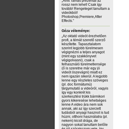
„Amit Tamás prezentál az
rossz nem lehet! Csak így
tovább! Rengeteget tanultam a
videókból!
Photoshop,Premiere,After
Effects.”
Géza véleménye:
„Az oktató videót érezhetően
profi, a témát szerető szerző
készítette. Tapasztalatom
szerint legjobb türelmesen
végignézni a teljes anyagot
(mint egy szakkönyvet
végigolvasni), csak a
felhasználó türelmetlensége
(ő is szeretne már egy jó
videót öszevágni) miatt ez
nem igazán sikerül. A legjobb
lenne egy részletes szöveges
(pl. doc formátumú)
tárgymutató a videóról, vagyis
így egy konkrét kis
szerkesztési trükk bármikori
gyors kikeresése lehetséges
lenne A video ára nem sok
annak, aki az így szerzett
tudásból anyagi hasznot is tud
húzni, otthoni használatra (pl.
nekem) kicsit drága, de
nagyon sokat tanultam belőle
és jól szórakozom vele, így