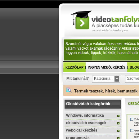
oktató videó - tanfolyam
KEZDŐLAP
INGYEN VIDEÓ, KÉPZÉS
BLOG 
Mit tanulnál?
Kategória...
Szoftve
Termék tesztek, hírek, bemutatók 
Oktatóvideó kategóriák
KEZD
Windows, informatika
oktatóvideó csomagok
weboldal készítés
programozás