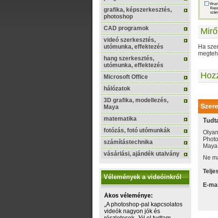
grafika, képszerkesztés,
photoshop
CAD programok
Mirő
videó szerkesztés,
utómunka, effektezés
Ha szer
megtehe
hang szerkesztés,
utómunka, effektezés
Hoz
Microsoft Office
hálózatok
3D grafika, modellezés,
Szere
Maya
matematika
Tudt
fotózás, fotó utómunkák
Olyan
Photo
számítástechnika
Maya, 
vásárlási, ajándék utalvány
Ne ma
Telje
Vélemények a videóinkról
E-mai
Ákos véleménye:
„A photoshop-pal kapcsolatos
videók nagyon jók és