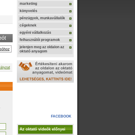
marketing
könyvelés
pénzügyek, munkavállalók
cégeknek
egyéni vállalkozás
eót
felhasználói programok
jelenjen meg az oldalon az
deóhoz
oktató anyagom
ályzat
,
FACEBOOK
Az oktató videók előnyei