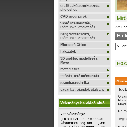
grafika, képszerkesztés,
photoshop
CAD programok
Mirő
videó szerkesztés,
utómunka, effektezés
A
A Flö
hang szerkesztés,
Ha t
utómunka, effektezés
Microsoft Office
A Flö
hálózatok
3D grafika, modellezés,
Maya
Hoz
matematika
fotózás, fotó utómunkák
Szere
számítástechnika
Tudt
vásárlási, ajándék utalvány
Olyan
Photo
Vélemények a videóinkról
Maya, 
Ne ma
Zita véleménye:
„Én a HTML 1 és 2 videókat
Telje
vásároltam meg, ami nagyon