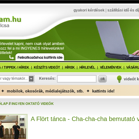
gyakori kérdések
|
szállítási idő és dí
/ TIPPEK / HÍREK
KÉSZÍTS VIDEÓT
HÍREK
HÍRLEVÉL
VÉLEMÉNYEK
VÁSÁRL
r vagy témakör...
Keresés:
videót 
✦ mobilok, okosórák, médialejátszók, stb. ✦ kattints ide!
//
ŐLAP
INGYEN OKTATÓ VIDEÓK
A Flört tánca - Cha-cha-cha bemutató 