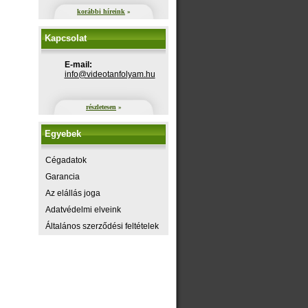
korábbi híreink
»
Kapcsolat
E-mail:
uh.maylofnatoediv@ofni
részletesen
»
Egyebek
Cégadatok
Garancia
Az elállás joga
Adatvédelmi elveink
Általános szerződési feltételek