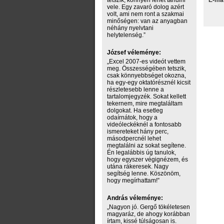
tetszik, könnyen lehet tanulni
E-mai
vele. Egy zavaró dolog azért
volt, ami nem ront a szakmai
minőségen: van az anyagban
néhány nyelvtani
helytelenség.”
József véleménye:
„Excel 2007-es videót vettem
meg. Összességében tetszik,
csak könnyebbséget okozna,
ha egy-egy oktatórésznél kicsit
részletesebb lenne a
tartalomjegyzék. Sokat kellett
tekernem, mire megtaláltam
dolgokat. Ha esetleg
odaírnátok, hogy a
videóleckéknél a fontosabb
ismereteket hány perc,
másodpercnél lehet
megtalálni az sokat segítene.
Én legalábbis úg tanulok,
hogy egyszer végignézem, és
utána rákeresek. Nagy
segítség lenne. Köszönöm,
hogy megírhattam!”
András véleménye:
„Nagyon jó. Gergő tökéletesen
magyaráz, de ahogy korábban
írtam, kissé túlságosan is.