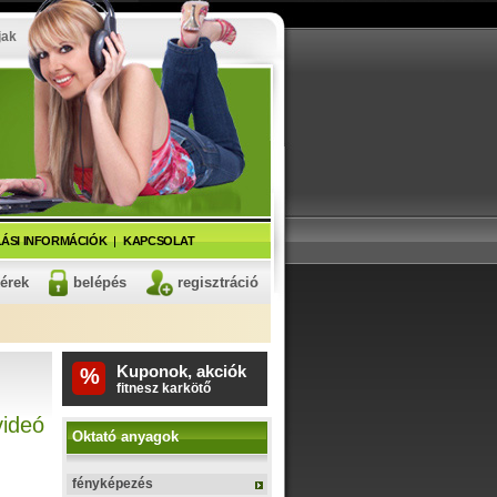
jak
ÁSI INFORMÁCIÓK
KAPCSOLAT
kérek
belépés
regisztráció
Kuponok, akciók
%
fitnesz karkötő
videó
Oktató anyagok
fényképezés