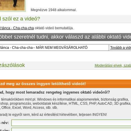
Megnézve 1948 alkalommal.
l szól ez a videó?
rt tánca - Cha-cha-cha
oktató videó bemutatója.
öbbet szeretnél tudni, akkor válaszd az alábbi oktató vid
rt tánca - Cha-cha-cha-- MÁR NEM MEGVÁSÁROLHATÓ
Tovább a vi
zászólások
Moderálási elvek, szab
zd meg az összes ingyen letölthető videót!
ad, hogy most lemaradsz rengeteg ingyenes oktató videóról?
 témakörökben mint pl. Windows és informatikai alapismeretek, biztonság grafika,
shop, programozás, weboldalak készítése, HTML, CSS, PHP, AutoCAD, 3D grafika
Office, Excel, Word, Access, stb. stb.
radj le egyről sem, kérd az értesítést hírlevélben, teljesen INGYEN!
s név: