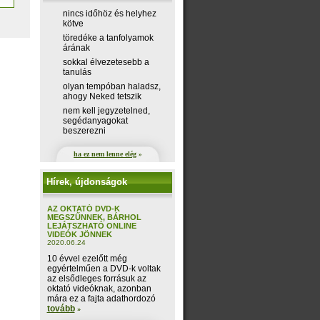
nincs időhöz és helyhez
kötve
töredéke a tanfolyamok
árának
sokkal élvezetesebb a
tanulás
olyan tempóban haladsz,
ahogy Neked tetszik
nem kell jegyzetelned,
segédanyagokat
beszerezni
ha ez nem lenne elég
»
Hírek, újdonságok
AZ OKTATÓ DVD-K
MEGSZŰNNEK, BÁRHOL
LEJÁTSZHATÓ ONLINE
VIDEÓK JÖNNEK
2020.06.24
10 évvel ezelőtt még
egyértelműen a DVD-k voltak
az elsődleges forrásuk az
oktató videóknak, azonban
mára ez a fajta adathordozó
tovább
»