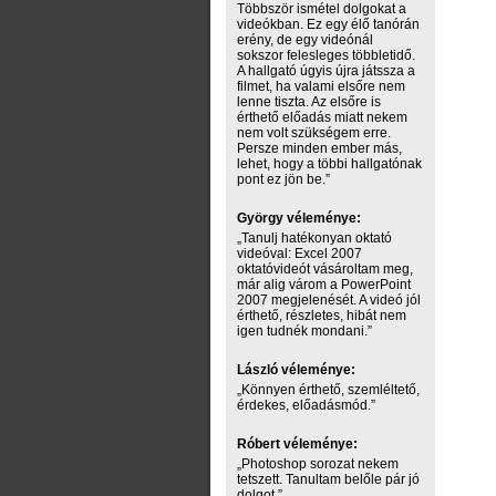
Többször ismétel dolgokat a
videókban. Ez egy élő tanórán
erény, de egy videónál
sokszor felesleges többletidő.
A hallgató úgyis újra játssza a
filmet, ha valami elsőre nem
lenne tiszta. Az elsőre is
érthető előadás miatt nekem
nem volt szükségem erre.
Persze minden ember más,
lehet, hogy a többi hallgatónak
pont ez jön be.”
György véleménye:
„Tanulj hatékonyan oktató
videóval: Excel 2007
oktatóvideót vásároltam meg,
már alig várom a PowerPoint
2007 megjelenését. A videó jól
érthető, részletes, hibát nem
igen tudnék mondani.”
László véleménye:
„Könnyen érthető, szemléltető,
érdekes, előadásmód.”
Róbert véleménye:
„Photoshop sorozat nekem
tetszett. Tanultam belőle pár jó
dolgot.”