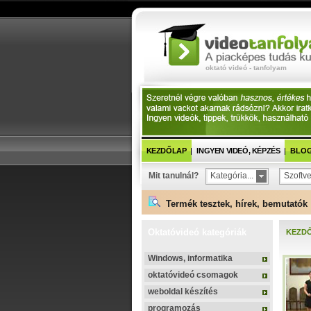
oktató videó - tanfolyam
KEZDŐLAP
INGYEN VIDEÓ, KÉPZÉS
BLOG 
Mit tanulnál?
Kategória...
Szoftve
Termék tesztek, hírek, bemutatók 
Oktatóvideó kategóriák
KEZD
Windows, informatika
oktatóvideó csomagok
weboldal készítés
programozás