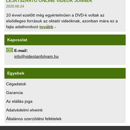
LEJÁTSZHATÓ ONLINE VIDEÓK JÖNNEK
2020.06.24
10 évvel ezelőtt még egyértelműen a DVD-k voltak az
elsődleges forrásuk az oktató videóknak, azonban mára ez a
fajta adathordozó
tovább
»
Kapcsolat
E-mail:
uh.maylofnatoediv@ofni
Egyebek
Cégadatok
Garancia
Az elállás joga
Adatvédelmi elveink
Általános szerződési feltételek