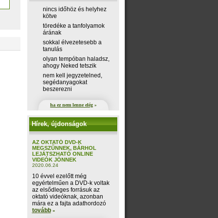
nincs időhöz és helyhez
kötve
töredéke a tanfolyamok
árának
sokkal élvezetesebb a
tanulás
olyan tempóban haladsz,
ahogy Neked tetszik
nem kell jegyzetelned,
segédanyagokat
beszerezni
ha ez nem lenne elég
»
Hírek, újdonságok
AZ OKTATÓ DVD-K
MEGSZŰNNEK, BÁRHOL
LEJÁTSZHATÓ ONLINE
VIDEÓK JÖNNEK
2020.06.24
10 évvel ezelőtt még
egyértelműen a DVD-k voltak
az elsődleges forrásuk az
oktató videóknak, azonban
mára ez a fajta adathordozó
tovább
»