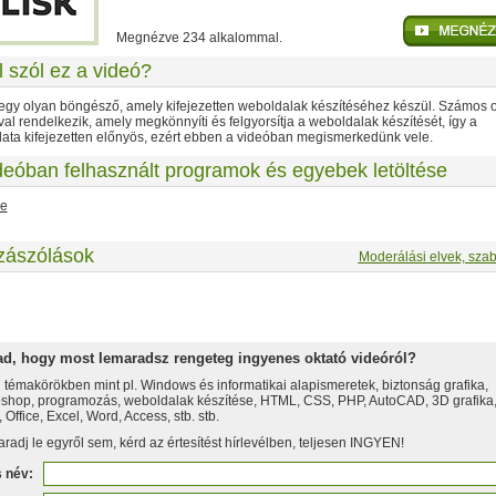
Megnézve 234 alkalommal.
l szól ez a videó?
 egy olyan böngésző, amely kifejezetten weboldalak készítéséhez készül. Számos 
val rendelkezik, amely megkönnyíti és felgyorsítja a weboldalak készítését, így a
ata kifejezetten előnyös, ezért ebben a videóban megismerkedünk vele.
deóban felhasznált programok és egyebek letöltése
xe
zászólások
Moderálási elvek, szab
zd meg az összes ingyen letölthető videót!
ad, hogy most lemaradsz rengeteg ingyenes oktató videóról?
 témakörökben mint pl. Windows és informatikai alapismeretek, biztonság grafika,
shop, programozás, weboldalak készítése, HTML, CSS, PHP, AutoCAD, 3D grafika
Office, Excel, Word, Access, stb. stb.
radj le egyről sem, kérd az értesítést hírlevélben, teljesen INGYEN!
s név: