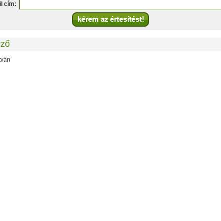
l cím:
rző
tván