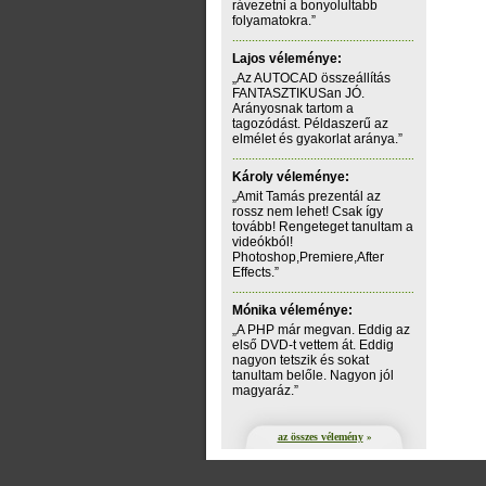
rávezetni a bonyolultabb
folyamatokra.”
Lajos véleménye:
„Az AUTOCAD összeállítás
FANTASZTIKUSan JÓ.
Arányosnak tartom a
tagozódást. Példaszerű az
elmélet és gyakorlat aránya.”
Károly véleménye:
„Amit Tamás prezentál az
rossz nem lehet! Csak így
tovább! Rengeteget tanultam a
videókból!
Photoshop,Premiere,After
Effects.”
Mónika véleménye:
„A PHP már megvan. Eddig az
első DVD-t vettem át. Eddig
nagyon tetszik és sokat
tanultam belőle. Nagyon jól
magyaráz.”
az összes vélemény
»