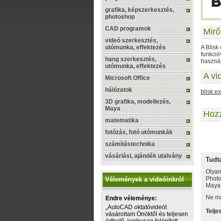
grafika, képszerkesztés,
photoshop
CAD programok
Mirő
videó szerkesztés,
utómunka, effektezés
A Blisk
funkció
hang szerkesztés,
használ
utómunka, effektezés
A vi
Microsoft Office
hálózatok
blisk.e
3D grafika, modellezés,
Maya
Hoz
matematika
fotózás, fotó utómunkák
számítástechnika
Szere
vásárlási, ajándék utalvány
Tudt
Olyan
Photo
Vélemények a videóinkról
Maya, 
Ne ma
Endre véleménye:
„AutoCAD oktatóvideót
Telje
vásároltam Önöktől és teljesen