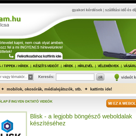
gyakori kérdések
|
szállítási idő és dí
/ TIPPEK / HÍREK
KÉSZÍTS VIDEÓT
HÍREK
HÍRLEVÉL
VÉLEMÉNYEK
VÁSÁRL
r vagy témakör...
Keresés:
videót 
✦ mobilok, okosórák, médialejátszók, stb. ✦ kattints ide!
//
ŐLAP
INGYEN OKTATÓ VIDEÓK
Blisk - a legjobb böngésző weboldalak
készítéséhez