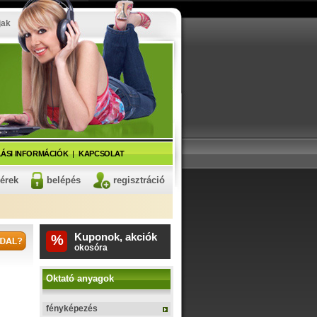
jak
ÁSI INFORMÁCIÓK
KAPCSOLAT
kérek
belépés
regisztráció
Kuponok, akciók
%
fitnesz karkötő
Oktató anyagok
fényképezés