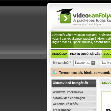
oktató videó - tanfolyam
KEZDŐLAP
INGYEN VIDEÓ, KÉPZÉS
BLOG 
Mit tanulnál?
Kategória...
Szoftve
Termék tesztek, hírek, bemutatók 
Oktatóvideó kategóriák
KEZD
Windows, informatika
oktatóvideó csomagok
weboldal készítés
programozás