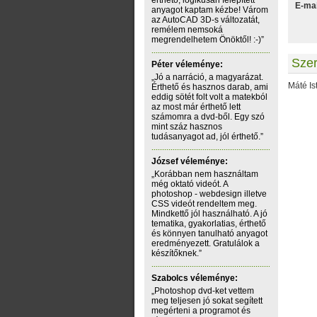
érthető, logikusan felépített
E-mai
anyagot kaptam kézbe! Várom
az AutoCAD 3D-s változatát,
remélem nemsoká
megrendelhetem Önöktől! :-)”
Sze
Péter véleménye:
„Jó a narráció, a magyarázat.
Máté Is
Érthető és hasznos darab, ami
eddig sötét folt volt a matekból
az most már érthető lett
számomra a dvd-ből. Egy szó
mint száz hasznos
tudásanyagot ad, jól érthető.”
József véleménye:
„Korábban nem használtam
még oktató videót. A
photoshop - webdesign illetve
CSS videót rendeltem meg.
Mindkettő jól használható. A jó
tematika, gyakorlatias, érthető
és könnyen tanulható anyagot
eredményezett. Gratulálok a
készítőknek.”
Szabolcs véleménye:
„Photoshop dvd-ket vettem
meg teljesen jó sokat segített
megérteni a programot és