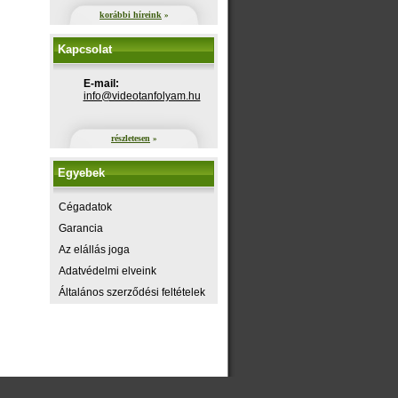
korábbi híreink
»
Kapcsolat
E-mail:
uh.maylofnatoediv@ofni
részletesen
»
Egyebek
Cégadatok
Garancia
Az elállás joga
Adatvédelmi elveink
Általános szerződési feltételek