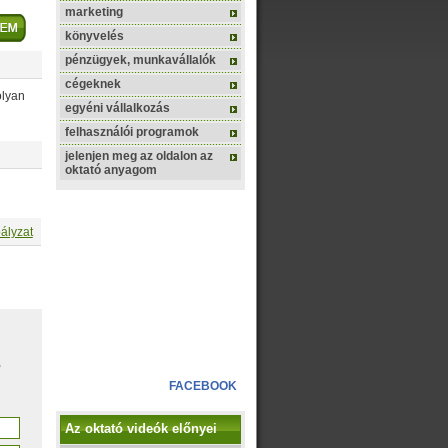
marketing
könyvelés
pénzügyek, munkavállalók
cégeknek
olyan
egyéni vállalkozás
felhasználói programok
jelenjen meg az oldalon az
oktató anyagom
ályzat
,
FACEBOOK
Az oktató videók előnyei