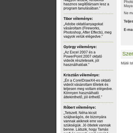
Nagyon tetszik, rendkívül
Photo
hasznos segítőtársam lesz a
Maya, 
program tanulásában.”
Ne ma
Tibor véleménye:
Telje
„Adobe oktatóanyagokat
vásároltam (Fireworks,
E-mai
Photoshop, After Effects), meg
vagyok velük elégedve.”
György véleménye:
„Az Excel 2007 és a
Sze
PowerPoint 2007 oktató
videók részletesek, jól
Máté Is
használhatóak.”
Krisztián véleménye:
„Én a CorelDrawX4-es oktató
videót vásároltam tőletek és
teljesen meg voltam elégedve.
Könnyen használható
áttekinthető, jól érthető.”
Róbert véleménye:
„Tetszett. Néha kicsit
szájbarágós, de bizonyára
vannak akiknek erre van
szükségük. Jó ötletek vannak
benne. Látszik, hogy Tamás