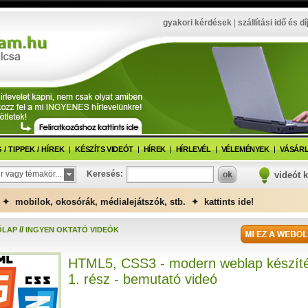
gyakori kérdések
|
szállítási idő és dí
/ TIPPEK / HÍREK
KÉSZÍTS VIDEÓT
HÍREK
HÍRLEVÉL
VÉLEMÉNYEK
VÁSÁRL
r vagy témakör...
Keresés:
videót 
✦ mobilok, okosórák, médialejátszók, stb. ✦ kattints ide!
//
ŐLAP
INGYEN OKTATÓ VIDEÓK
HTML5, CSS3 - modern weblap készíté
1. rész - bemutató videó