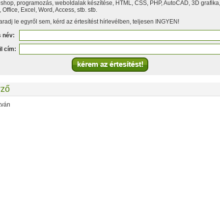
shop, programozás, weboldalak készítése, HTML, CSS, PHP, AutoCAD, 3D grafika
Office, Excel, Word, Access, stb. stb.
radj le egyről sem, kérd az értesítést hírlevélben, teljesen INGYEN!
s név:
l cím:
rző
tván