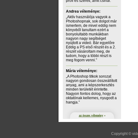
profi és szereti, amit csinál.”
Andrea véleménye:
„Aktív használója vagyok a
Photoshopnak, sok dolgot már
ismertem, de mivel eddig nem
könyvből tanultam ezért a
bonyolultabb munkákban
nagyon nagy segítséget
nyújtott a videó. Bár egyelőre
Eddig a PS első részét és a 2.
részét vásároltam meg, de
tudom, hogy a többi részt is
meg fogom venni.”
Mária véleménye:
„A Photoshop titkok sorozat
nagyon gondosan összeállított
anyag, ami a képszerkesztés
minden területét érintette.
Nagyon fontos dolog, hogy az
oktatónak kellemes, nyugodt a
hangja.”
az összes vélemény
»
Copyright © vid