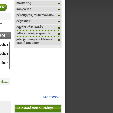
marketing
könyvelés
pénzügyek, munkavállalók
cégeknek
tó
egyéni vállalkozás
felhasználói programok
eót
jelenjen meg az oldalon az
oktató anyagom
deóhoz
deóhoz
deóhoz
ályzat
FACEBOOK
Az oktató videók előnyei