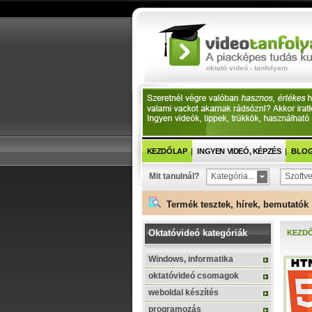
oktató videó - tanfolyam
KEZDŐLAP
INGYEN VIDEÓ, KÉPZÉS
BLOG 
Mit tanulnál?
Kategória...
Szoftve
Termék tesztek, hírek, bemutatók 
Oktatóvideó kategóriák
KEZD
Windows, informatika
oktatóvideó csomagok
weboldal készítés
programozás