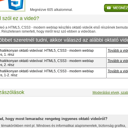
Megnézve 605 alkalommal.
l szól ez a videó?
deó a HTML5, CSS3 - modern weblap készítés oktató videók első részének bemuta
. Részletesen ismerteti, hogy miről lesz szó ebben a videóban.
öbbet szeretnél tudni, akkor válaszd az alábbi oktató vid
 hatékonyan oktató videóval: HTML5, CSS3 - modern weblap
Tovább a vi
s, 1. rész
 hatékonyan oktató videóval: HTML5, CSS3 - modern weblap
Tovább a vi
s, 2. rész
 hatékonyan oktató videóval: HTML5, CSS3 - modern weblap
Tovább a vi
s, 1-2. rész
zászólások
Moderálási elvek, szab
zd meg az összes ingyen letölthető videót!
ad, hogy most lemaradsz rengeteg ingyenes oktató videóról?
 témakörökben mint pl. Windows és informatikai alapismeretek, biztonság grafika,