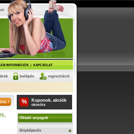
jak
ÁSI INFORMÁCIÓK
KAPCSOLAT
kérek
belépés
regisztráció
Kuponok, akciók
%
fitnesz karkötő
s,
Oktató anyagok
fényképezés