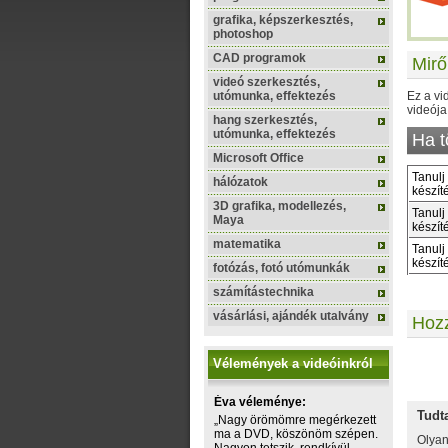
grafika, képszerkesztés,
photoshop
CAD programok
Mirő
videó szerkesztés,
utómunka, effektezés
Ez a vi
videója
hang szerkesztés,
utómunka, effektezés
Ha t
Microsoft Office
Tanulj
hálózatok
készíté
3D grafika, modellezés,
Tanulj
Maya
készíté
matematika
Tanulj
készíté
fotózás, fotó utómunkák
számítástechnika
vásárlási, ajándék utalvány
Hoz
Vélemények a videóinkról
Szere
Éva véleménye:
Tudt
„Nagy örömömre megérkezett
ma a DVD, köszönöm szépen.
Olyan