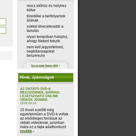
,
nincs időhöz és helyhez
kötve
töredéke a tanfolyamok
árának
sokkal élvezetesebb a
tanulás
olyan tempóban haladsz,
ahogy Neked tetszik
nem kell jegyzetelned,
segédanyagokat
beszerezni
ha ez nem lenne elég
»
Hírek, újdonságok
AZ OKTATÓ DVD-K
MEGSZŰNNEK, BÁRHOL
LEJÁTSZHATÓ ONLINE
VIDEÓK JÖNNEK
2020.06.24
10 évvel ezelőtt még
egyértelműen a DVD-k voltak
az elsődleges forrásuk az
oktató videóknak, azonban
mára ez a fajta adathordozó
tovább
»