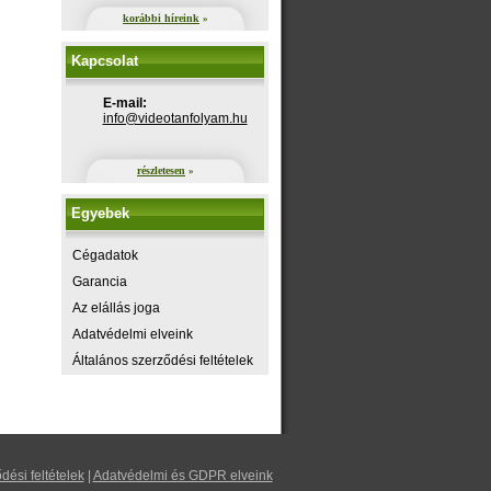
korábbi híreink
»
Kapcsolat
E-mail:
uh.maylofnatoediv@ofni
részletesen
»
Egyebek
Cégadatok
Garancia
Az elállás joga
Adatvédelmi elveink
Általános szerződési feltételek
dési feltételek
|
Adatvédelmi és GDPR elveink