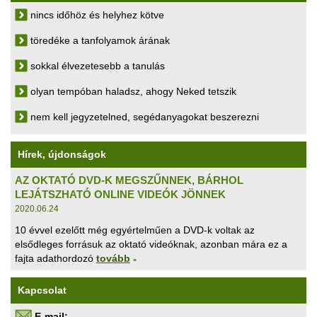
nincs időhöz és helyhez kötve
töredéke a tanfolyamok árának
sokkal élvezetesebb a tanulás
olyan tempóban haladsz, ahogy Neked tetszik
nem kell jegyzetelned, segédanyagokat beszerezni
Hírek, újdonságok
AZ OKTATÓ DVD-K MEGSZŰNNEK, BÁRHOL
LEJÁTSZHATÓ ONLINE VIDEÓK JÖNNEK
2020.06.24
10 évvel ezelőtt még egyértelműen a DVD-k voltak az
elsődleges forrásuk az oktató videóknak, azonban mára ez a
fajta adathordozó
tovább
»
Kapcsolat
E-mail: