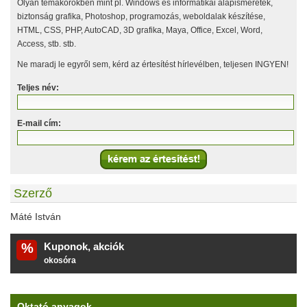
Olyan témakörökben mint pl. Windows és informatikai alapismeretek,
biztonság grafika, Photoshop, programozás, weboldalak készítése,
HTML, CSS, PHP, AutoCAD, 3D grafika, Maya, Office, Excel, Word,
Access, stb. stb.
Ne maradj le egyről sem, kérd az értesítést hírlevélben, teljesen INGYEN!
Teljes név:
E-mail cím:
Szerző
Máté István
%
Kuponok, akciók
okosóra
Oktató anyagok