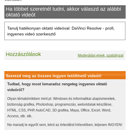
Ha többet szeretnél tudni, akkor válaszd az alábbi
oktató videót
Tanulj hatékonyan oktató videóval: DaVinci Resolve - profi,
ingyenes videó szerkesztő
Hozzászólások
Moderálási elvek, szabályzat
Szerezd meg az összes ingyen letölthető videót!
Tudtad, hogy most lemaradsz rengeteg ingyenes oktató
videóról?
Olyan témakörökben mint pl. Windows és informatikai alapismeretek,
biztonság grafika, Photoshop, programozás, weboldalak készítése,
HTML, CSS, PHP, AutoCAD, 3D grafika, Maya, Office, Excel, Word,
Access, stb. stb.
Ne maradj le egyről sem, kérd az értesítést hírlevélben, teljesen INGYEN!