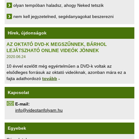
olyan tempóban haladsz, ahogy Neked tetszik
nem kell jegyzetelned, segédanyagokat beszerezni
Hírek, újdonságok
AZ OKTATÓ DVD-K MEGSZŰNNEK, BÁRHOL
LEJÁTSZHATÓ ONLINE VIDEÓK JÖNNEK
2020.06.24
10 évvel ezelőtt még egyértelműen a DVD-k voltak az
elsődleges forrásuk az oktató videóknak, azonban mára ez a
fajta adathordozó
tovább
»
Kapcsolat
E-mail:
uh.maylofnatoediv@ofni
Egyebek