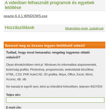
A videóban felhasznált programok és egyebek
letöltése
peazip-6.4.1.WINDOWS.exe
Hozzászólások
Moderálási elvek, szabályzat
Szerezd meg az összes ingyen letölthető videót!
Tudtad, hogy most lemaradsz rengeteg ingyenes oktató
videóról?
Olyan témakörökben mint pl. Windows és informatikai alapismeretek,
biztonság grafika, Photoshop, programozás, weboldalak készítése,
HTML, CSS, PHP, AutoCAD, 3D grafika, Maya, Office, Excel, Word,
Access, stb. stb.
Ne maradj le egyről sem, kérd az értesítést hírlevélben, teljesen INGYEN!
Teljes név:
E-mail cím: