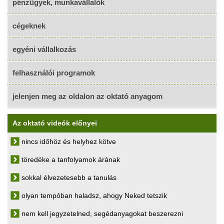
pénzügyek, munkavállalók
cégeknek
egyéni vállalkozás
felhasználói programok
jelenjen meg az oldalon az oktató anyagom
Az oktató videók előnyei
nincs időhöz és helyhez kötve
töredéke a tanfolyamok árának
sokkal élvezetesebb a tanulás
olyan tempóban haladsz, ahogy Neked tetszik
nem kell jegyzetelned, segédanyagokat beszerezni