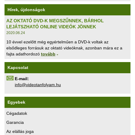
Hírek, újdonságok
AZ OKTATÓ DVD-K MEGSZŰNNEK, BÁRHOL
LEJÁTSZHATÓ ONLINE VIDEÓK JÖNNEK
2020.06.24
10 évvel ezelőtt még egyértelműen a DVD-k voltak az
elsődleges forrásuk az oktató videóknak, azonban mára ez a
fajta adathordozó
tovább
»
Kapcsolat
E-mail:
uh.maylofnatoediv@ofni
Egyebek
Cégadatok
Garancia
Az elállás joga