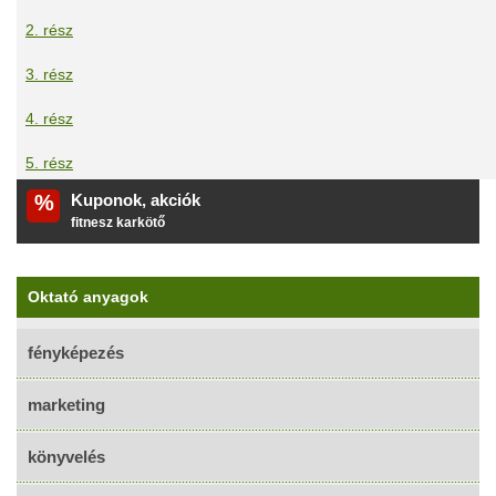
2. rész
3. rész
4. rész
5. rész
%
Kuponok, akciók
fitnesz karkötő
Oktató anyagok
fényképezés
marketing
könyvelés