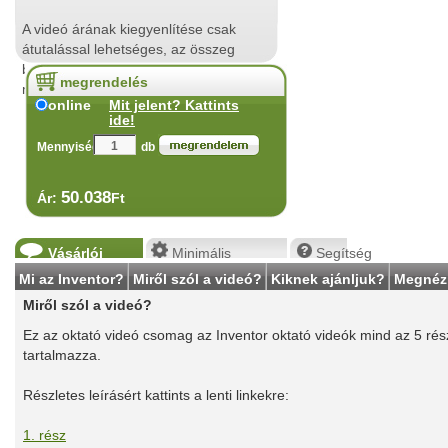
A videó árának kiegyenlítése csak
átutalással lehetséges, az összeg
beérkezése után a videó
megrendelés
megnézhetővé válik.
online
Mit jelent? Kattints
ide!
Mennyiség:
db
50.038
Ár:
Ft
Vásárlói
Minimális
Segítség
vélemények
rendszerigény
Mi az Inventor?
Miről szól a videó?
Kiknek ajánljuk?
Megnéz
Miről szól a videó?
Ez az oktató videó csomag az Inventor oktató videók mind az 5 rés
tartalmazza.
Részletes leírásért kattints a lenti linkekre:
1. rész