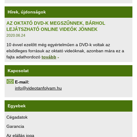
Hírek, újdonságok
AZ OKTATÓ DVD-K MEGSZŰNNEK, BÁRHOL
LEJÁTSZHATÓ ONLINE VIDEÓK JÖNNEK
2020.06.24
10 évvel ezelőtt még egyértelműen a DVD-k voltak az
elsődleges forrásuk az oktató videóknak, azonban mára ez a
fajta adathordozó
tovább
»
Kapcsolat
E-mail:
uh.maylofnatoediv@ofni
Egyebek
Cégadatok
Garancia
Az elállás joga