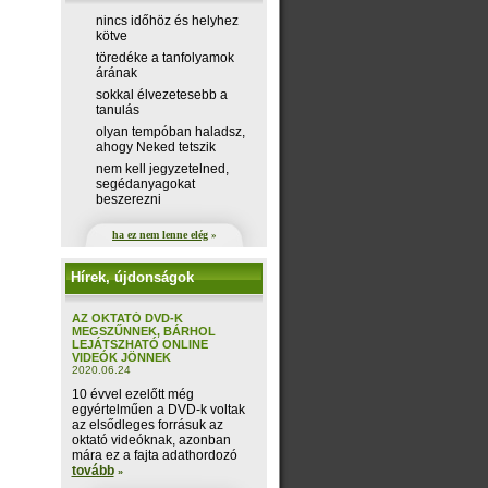
nincs időhöz és helyhez
kötve
töredéke a tanfolyamok
árának
sokkal élvezetesebb a
tanulás
olyan tempóban haladsz,
ahogy Neked tetszik
nem kell jegyzetelned,
segédanyagokat
beszerezni
ha ez nem lenne elég
»
Hírek, újdonságok
AZ OKTATÓ DVD-K
MEGSZŰNNEK, BÁRHOL
LEJÁTSZHATÓ ONLINE
VIDEÓK JÖNNEK
2020.06.24
10 évvel ezelőtt még
egyértelműen a DVD-k voltak
az elsődleges forrásuk az
oktató videóknak, azonban
mára ez a fajta adathordozó
tovább
»