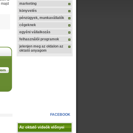
, majd
marketing
könyvelés
pénzügyek, munkavállalók
cégeknek
egyéni vállalkozás
felhasználói programok
jelenjen meg az oldalon az
oktató anyagom
FACEBOOK
Az oktató videók előnyei