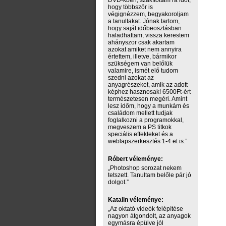
DVD-kben, szakítottam rá időt,
hogy többször is
végignézzem, begyakoroljam
a tanultakat. Jónak tartom,
hogy saját időbeosztásban
haladhattam, vissza kerestem
ahányszor csak akartam
azokat amiket nem annyira
értettem, illetve, bármikor
szükségem van belőlük
valamire, ismét elő tudom
szedni azokat az
anyagrészeket, amik az adott
képhez hasznosak! 6500Ft-ért
természetesen megéri. Amint
lesz időm, hogy a munkám és
családom mellett tudjak
foglalkozni a programokkal,
megveszem a PS titkok
speciális effekteket és a
weblapszerkesztés 1-4 et is.”
Róbert véleménye:
„Photoshop sorozat nekem
tetszett. Tanultam belőle pár jó
dolgot.”
Katalin véleménye:
„Az oktató videók felépítése
nagyon átgondolt, az anyagok
egymásra épülve jól