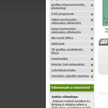
grafika, képszerkesztés,
photoshop
CAD programok
videó szerkesztés,
utómunka, effektezés
hang szerkesztés,
na
ké
utómunka, effektezés
Microsoft Office
hálózatok
3D grafika, modellezés,
Maya
matematika
fotózás, fotó utómunkák
számítástechnika
vásárlási, ajándék utalvány
V
Vélemények a videóinkról
Kiknek
András véleménye:
„Teljesen nulláról kezdtem és
tényleg jó oktatóra leltem a