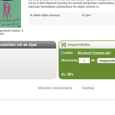
nő és a férfi lépéseit lassítva és normál tempóban számolásra
párosan bemutatva számolásra és végül zenére is.
A videó teljes hossza:
47 perc
gyításért kattints a
pre
megrendelés
online
Mit jelent? Kattints ide!
Mennyiség:
db
0
Ár:
Ft
ásárlói vélemények
Minimális rendszerigény
Segítség
 ajánljuk?
Tartalom
Megnézhető részek