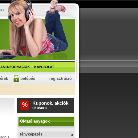
jak
ÁSI INFORMÁCIÓK
KAPCSOLAT
kérek
belépés
regisztráció
Kuponok, akciók
%
fitnesz karkötő
Oktató anyagok
fényképezés
ülön a