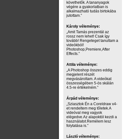
követhetők. A tananyagok
végére a gyakorlatban is
alkalmazható tudás birtokába
jutottam.”
Károly véleménye:
„Amit Tamás prezentál az
rossz nem lehet! Csak így
tovább! Rengeteget tanultam a
videókból!
Photoshop,Premiere,After
Effects.”
Attila véleménye:
„A Photoshop összes eddig
megjelent részét
megvásároltam. A videókat
összességében 5-ös skálán
4.5-re értékelném.”
Árpád véleménye:
„Sziasztok Én a Coreldraw x4-
et rendeltem meg tőletek.A
videóval meg vagyok
elégedve.Az alapoktól kezdi a
használatot.Remélem lesz
folytatása is.”
László véleménye: