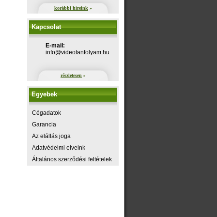
korábbi híreink
»
Kapcsolat
E-mail:
uh.maylofnatoediv@ofni
részletesen
»
Egyebek
Cégadatok
Garancia
Az elállás joga
Adatvédelmi elveink
Általános szerződési feltételek