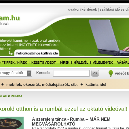
gyakori kérdések
|
szállítási idő és dí
/ TIPPEK / HÍREK
KÉSZÍTS VIDEÓT
HÍREK
HÍRLEVÉL
VÉLEMÉNYEK
VÁSÁRL
r vagy témakör...
Keresés:
videót 
✦ mobilok, okosórák, médialejátszók, stb. ✦ kattints ide!
//
ŐLAP
RUMBA
orold otthon is a rumbát ezzel az oktató videóval!
A szerelem tánca - Rumba -- MÁR NEM
MEGVÁSÁROLHATÓ
Ez a táncoktató DVD a rumba különböző figuráit mutatja be. K