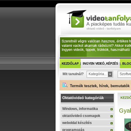
oktató videó - tanfolyam
KEZDŐLAP
INGYEN VIDEÓ, KÉPZÉS
BLOG 
Mit tanulnál?
Kategória...
Szoftve
Termék tesztek, hírek, bemutatók 
Oktatóvideó kategóriák
KEZD
Windows, informatika
Gyak
oktatóvideó csomagok
weboldal készítés
programozás