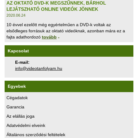
AZ OKTATÓ DVD-K MEGSZŰNNEK, BÁRHOL
LEJÁTSZHATÓ ONLINE VIDEÓK JÖNNEK
2020.06.24
10 évvel ezelőtt még egyértelműen a DVD-k voltak az
elsődleges forrásuk az oktató videóknak, azonban mára ez a
fajta adathordozó
tovább
»
Kapcsolat
E-mail:
uh.maylofnatoediv@ofni
Egyebek
Cégadatok
Garancia
Az elállás joga
Adatvédelmi elveink
Általános szerződési feltételek