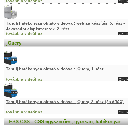
tovább a videóhoz
ONLI
Tanulj hatékonyan oktató videóval: weblap készítés, 5. rész -
Javascript alapismeretek, 2. rész
tovább a videóhoz
ONLI
jQuery
Tanulj hatékonyan oktató videóval: jQuery, 1. rész
tovább a videóhoz
ONLI
Tanulj hatékonyan oktató videóval: jQuery, 2. rész (és AJAX)
tovább a videóhoz
ONLI
LESS CSS - CSS egyszerűen, gyorsan, hatékonyan