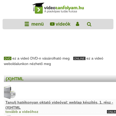
menü
videók
ez a videó DVD-n vásárolható meg
ez a videó
DVD
ONLINE
weboldalunkon nézhető meg
(X)HTML
Tanulj hatékonyan oktató videóval: weblap készítés, 1. rész -
(X)HTML
tovább a videóhoz
ONLI