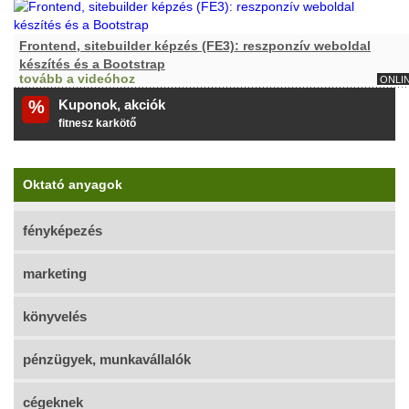
Frontend, sitebuilder képzés (FE3): reszponzív weboldal
készítés és a Bootstrap
tovább a videóhoz
ONLI
%
Kuponok, akciók
pendrive
Oktató anyagok
fényképezés
marketing
könyvelés
pénzügyek, munkavállalók
cégeknek