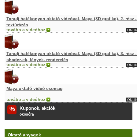
Tanulj hatékonyan oktató videóval: Maya (3D grafika), 2. rész -
textúrázás
tovább a videóhoz
ONLI
Tanulj hatékonyan oktató videóval: Maya (3D grafika), 3. rész -
shader-ek, fények, renderelés
tovább a videóhoz
ONLI
Maya oktató videó csomag
tovább a videóhoz
ONLI
%
Kuponok, akciók
okosóra
Oktató anyagok