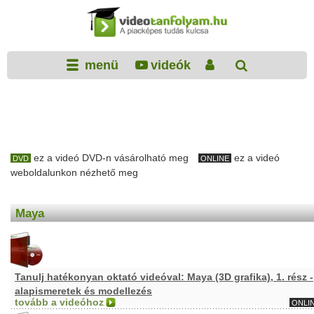
menü
videók
ez a videó DVD-n vásárolható meg
ez a videó
DVD
ONLINE
weboldalunkon nézhető meg
Maya
Tanulj hatékonyan oktató videóval: Maya (3D grafika), 1. rész -
alapismeretek és modellezés
tovább a videóhoz
ONLI