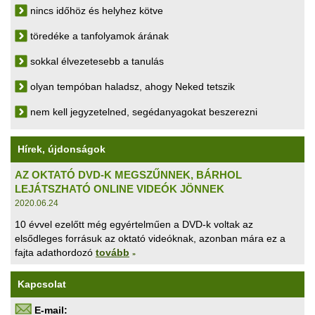
nincs időhöz és helyhez kötve
töredéke a tanfolyamok árának
sokkal élvezetesebb a tanulás
olyan tempóban haladsz, ahogy Neked tetszik
nem kell jegyzetelned, segédanyagokat beszerezni
Hírek, újdonságok
AZ OKTATÓ DVD-K MEGSZŰNNEK, BÁRHOL
LEJÁTSZHATÓ ONLINE VIDEÓK JÖNNEK
2020.06.24
10 évvel ezelőtt még egyértelműen a DVD-k voltak az
elsődleges forrásuk az oktató videóknak, azonban mára ez a
fajta adathordozó
tovább
»
Kapcsolat
E-mail: