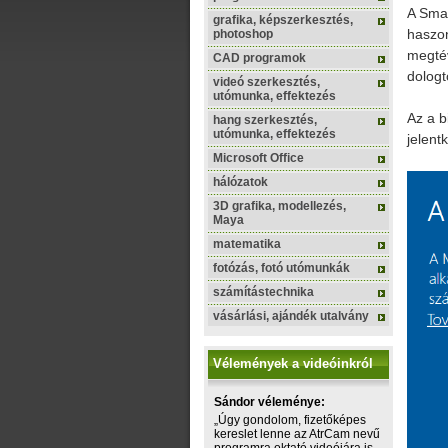
A Sma
grafika, képszerkesztés,
haszon
photoshop
megtév
CAD programok
dologt
videó szerkesztés,
utómunka, effektezés
Az a b
hang szerkesztés,
utómunka, effektezés
jelentk
Microsoft Office
hálózatok
3D grafika, modellezés,
Maya
matematika
fotózás, fotó utómunkák
számítástechnika
vásárlási, ajándék utalvány
Vélemények a videóinkról
Sándor véleménye:
„Úgy gondolom, fizetőképes
kereslet lenne az AtrCam nevű