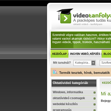
oktató videó - tanfolyam
KEZDŐLAP
INGYEN VIDEÓ, KÉPZÉS
BLOG 
Mit tanulnál?
Kategória...
Szoftve
Termék tesztek, hírek, bemutatók 
Oktatóvideó kategóriák
KEZD
Windows, informatika
Mi a
oktatóvideó csomagok
Bejegy
weboldal készítés
programozás