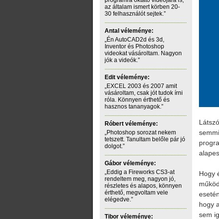
programra oktató videójára is,
az általam ismert körben 20-
30 felhasználót sejtek.”
Antal véleménye:
„Én AutoCAD2d és 3d,
Inventor és Photoshop
videokat vásároltam. Nagyon
jók a videók.”
Edit véleménye:
„EXCEL 2003 és 2007 amit
vásároltam, csak jót tudok írni
róla. Könnyen érthető és
hasznos tananyagok.”
Látszó
Róbert véleménye:
semmi
„Photoshop sorozat nekem
tetszett. Tanultam belőle pár jó
progra
dolgot.”
alapes
Gábor véleménye:
„Eddig a Fireworks CS3-at
Hogy é
rendeltem meg, nagyon jó,
működé
részletes és alapos, könnyen
érthető, megvoltam vele
esetén 
elégedve.”
hogy a
sem iga
Tibor véleménye: