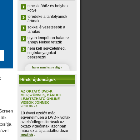
nincs időhöz és helyhez
kötve
töredéke a tanfolyamok
árának
sokkal élvezetesebb a
tanulás
olyan tempóban haladsz,
ahogy Neked tetszik
nem kell jegyzetelned,
segédanyagokat
beszerezni
ha ez nem lenne elég
»
k
Hírek, újdonságok
AZ OKTATÓ DVD-K
MEGSZŰNNEK, BÁRHOL
LEJÁTSZHATÓ ONLINE
VIDEÓK JÖNNEK
2020.06.24
tScreen
10 évvel ezelőtt még
ítők
egyértelműen a DVD-k voltak
az elsődleges forrásuk az
osítja,
oktató videóknak, azonban
özel
mára ez a fajta adathordozó
tovább
»