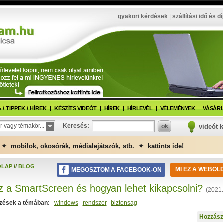
gyakori kérdések
|
szállítási idő és dí
/ TIPPEK / HÍREK
KÉSZÍTS VIDEÓT
HÍREK
HÍRLEVÉL
VÉLEMÉNYEK
VÁSÁRL
r vagy témakör...
Keresés:
videót 
✦ mobilok, okosórák, médialejátszók, stb. ✦ kattints ide!
//
ŐLAP
BLOG
MI EZ A WEBOL
MEGOSZTOM A FACEBOOK-ON
z a SmartScreen és hogyan lehet kikapcsolni?
(2021.
zések a témában:
windows
rendszer
biztonsag
Hozzász