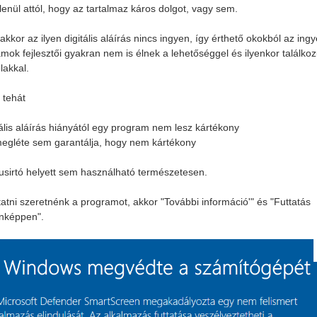
lenül attól, hogy az tartalmaz káros dolgot, vagy sem.
kkor az ilyen digitális aláírás nincs ingyen, így érthető okokból az ing
mok fejlesztői gyakran nem is élnek a lehetőséggel és ilyenkor találko
lakkal.
 tehát
tális aláírás hiányától egy program nem lesz kártékony
egléte sem garantálja, hogy nem kártékony
rusirtó helyett sem használható természetesen.
tatni szeretnénk a programot, akkor "További információ'" és "Futtatás
nképpen".