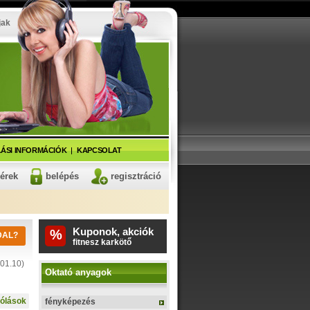
jak
ÁSI INFORMÁCIÓK
KAPCSOLAT
kérek
belépés
regisztráció
Kuponok, akciók
%
DAL?
pendrive
01.10)
Oktató anyagok
ólások
fényképezés