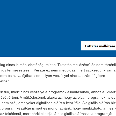
lag nincs is más lehetőség, mint a "Futtatás mellőzése" és nem történi
 így természetesen. Persze ez nem megoldás, mert szükségünk van a
mra és az valójában semmilyen veszéllyel nincs a számítógépre
etben.
rtsük, miért nincs veszélye a programok elindításának, ahhoz a Smar
sét érteni. A működésének alapja az, hogy az olyan programok, telep
nem szól, amelyeket digitálisan aláírt a készítője. A digitális aláírás bizt
 program készítője ismert és mondhatnánk, hogy megbízható, ám ez k
z feltétlenül, mert bárki el tudja látni digitális aláírással a programját,