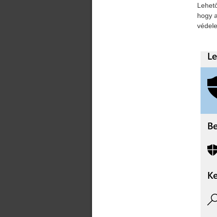
Lehető
hogy a
védel