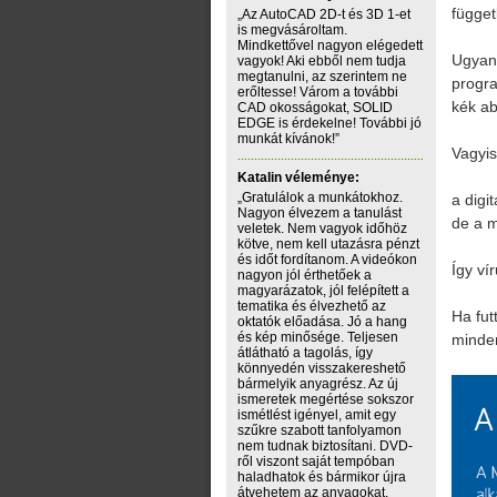
függet
„Az AutoCAD 2D-t és 3D 1-et
is megvásároltam.
Mindkettővel nagyon elégedett
Ugyana
vagyok! Aki ebből nem tudja
megtanulni, az szerintem ne
progra
erőltesse! Várom a további
kék ab
CAD okosságokat, SOLID
EDGE is érdekelne! További jó
munkát kívánok!”
Vagyis
Katalin véleménye:
„Gratulálok a munkátokhoz.
a digi
Nagyon élvezem a tanulást
de a m
veletek. Nem vagyok időhöz
kötve, nem kell utazásra pénzt
és időt fordítanom. A videókon
Így ví
nagyon jól érthetőek a
magyarázatok, jól felépített a
tematika és élvezhető az
Ha fut
oktatók előadása. Jó a hang
és kép minősége. Teljesen
minde
átlátható a tagolás, így
könnyedén visszakereshető
bármelyik anyagrész. Az új
ismeretek megértése sokszor
ismétlést igényel, amit egy
szűkre szabott tanfolyamon
nem tudnak biztosítani. DVD-
ről viszont saját tempóban
haladhatok és bármikor újra
átvehetem az anyagokat.