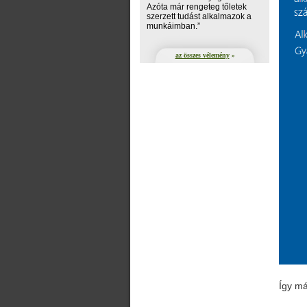
Azóta már rengeteg tőletek
szerzett tudást alkalmazok a
munkáimban.”
az összes vélemény
»
Így má