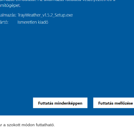
r a szokott módon futtatható.