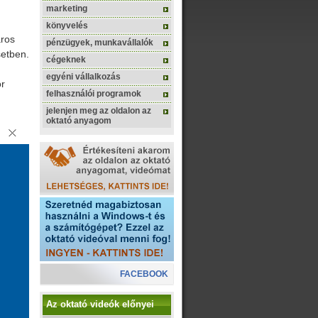
marketing
könyvelés
áros
pénzügyek, munkavállalók
setben.
cégeknek
egyéni vállalkozás
or
felhasználói programok
jelenjen meg az oldalon az
oktató anyagom
FACEBOOK
Az oktató videók előnyei