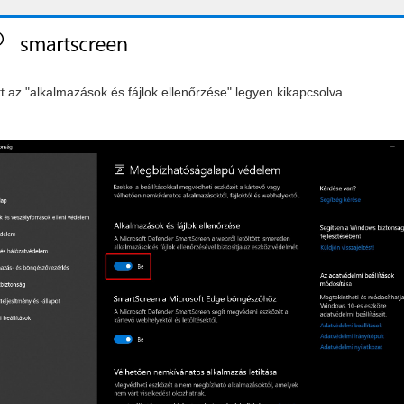
tt az "alkalmazások és fájlok ellenőrzése" legyen kikapcsolva.