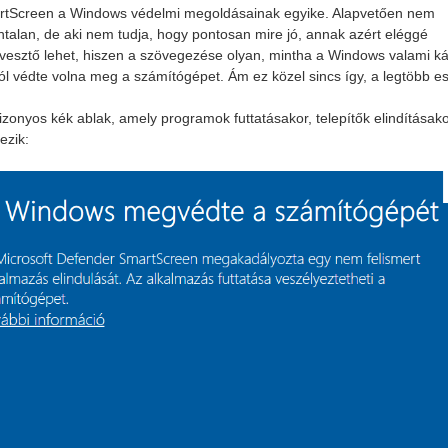
rtScreen a Windows védelmi megoldásainak egyike. Alapvetően nem
talan, de aki nem tudja, hogy pontosan mire jó, annak azért eléggé
esztő lehet, hiszen a szövegezése olyan, mintha a Windows valami k
ól védte volna meg a számítógépet. Ám ez közel sincs így, a legtöbb e
izonyos kék ablak, amely programok futtatásakor, telepítők elindításak
ezik: