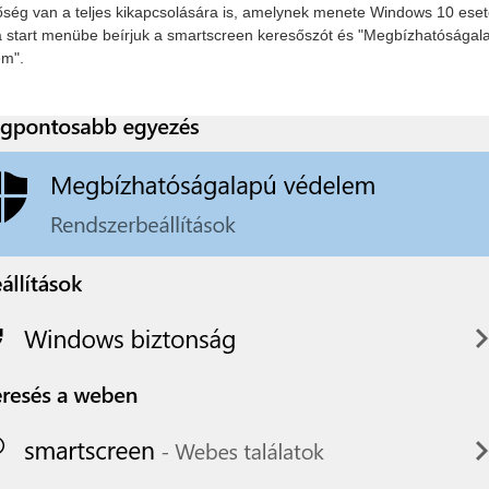
ség van a teljes kikapcsolására is, amelynek menete Windows 10 eset
 start menübe beírjuk a smartscreen keresőszót és "Megbízhatóságal
em".