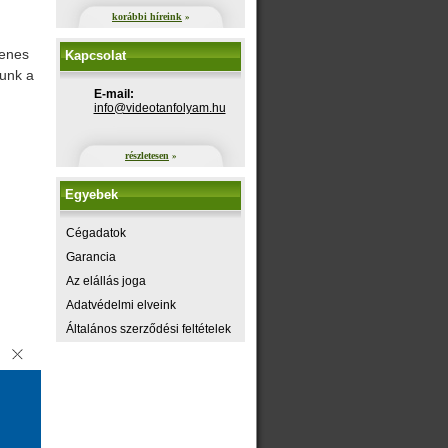
korábbi híreink
»
yenes
Kapcsolat
zunk a
E-mail:
uh.maylofnatoediv@ofni
részletesen
»
Egyebek
Cégadatok
Garancia
Az elállás joga
Adatvédelmi elveink
Általános szerződési feltételek