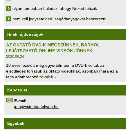
olyan tempóban haladsz, ahogy Neked tetszik
nem kell jegyzetelned, segédanyagokat beszerezni
Hírek, újdonságok
AZ OKTATÓ DVD-K MEGSZŰNNEK, BÁRHOL
LEJÁTSZHATÓ ONLINE VIDEÓK JÖNNEK
2020.06.24
10 évvel ezelőtt még egyértelműen a DVD-k voltak az
elsődleges forrásuk az oktató videóknak, azonban mára ez a
fajta adathordozó
tovább
»
Kapcsolat
E-mail:
uh.maylofnatoediv@ofni
Egyebek