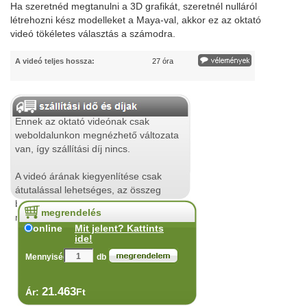
Ha szeretnéd megtanulni a 3D grafikát, szeretnél nulláról
létrehozni kész modelleket a Maya-val, akkor ez az oktató
videó tökéletes választás a számodra.
A videó teljes hossza:
27 óra
Ennek az oktató videónak csak
weboldalunkon megnézhető változata
van, így szállítási díj nincs.
A videó árának kiegyenlítése csak
átutalással lehetséges, az összeg
beérkezése után a videó
megrendelés
megnézhetővé válik.
online
Mit jelent? Kattints
ide!
Mennyiség:
db
21.463
Ár:
Ft