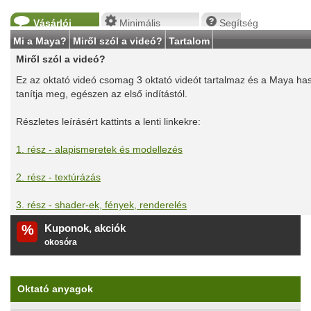
Vásárlói
Minimális
Segítség
vélemények
rendszerigény
Mi a Maya?
Miről szól a videó?
Tartalom
Miről szól a videó?
Ez az oktató videó csomag 3 oktató videót tartalmaz és a Maya has
tanítja meg, egészen az első indítástól.
Részletes leírásért kattints a lenti linkekre:
1. rész - alapismeretek és modellezés
2. rész - textúrázás
3. rész - shader-ek, fények, renderelés
%
Kuponok, akciók
fitnesz karkötő
Oktató anyagok