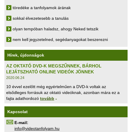
töredéke a tanfolyamok árának
sokkal élvezetesebb a tanulás
olyan tempóban haladsz, ahogy Neked tetszik
nem kell jegyzetelned, segédanyagokat beszerezni
Hírek, újdonságok
AZ OKTATÓ DVD-K MEGSZŰNNEK, BÁRHOL
LEJÁTSZHATÓ ONLINE VIDEÓK JÖNNEK
2020.06.24
10 évvel ezelőtt még egyértelműen a DVD-k voltak az
elsődleges forrásuk az oktató videóknak, azonban mára ez a
fajta adathordozó
tovább
»
Kapcsolat
E-mail:
uh.maylofnatoediv@ofni