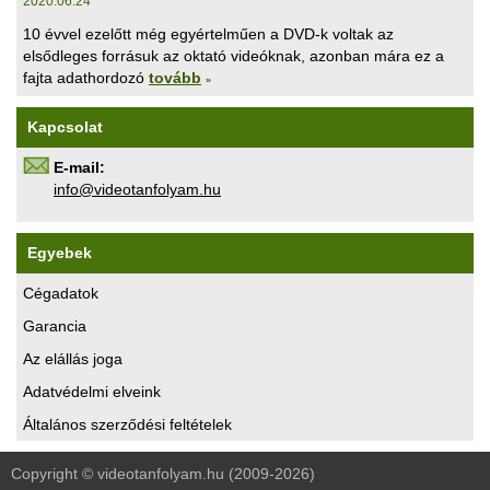
2020.06.24
10 évvel ezelőtt még egyértelműen a DVD-k voltak az
elsődleges forrásuk az oktató videóknak, azonban mára ez a
fajta adathordozó
tovább
»
Kapcsolat
E-mail:
uh.maylofnatoediv@ofni
Egyebek
Cégadatok
Garancia
Az elállás joga
Adatvédelmi elveink
Általános szerződési feltételek
Copyright © videotanfolyam.hu (2009-2026)