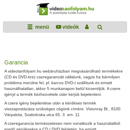
menü
videók
Garancia
A videotanfolyam.hu webáruházban megvásárolható termékekre
(CD és DVD-kre) cseregaranciát vállalunk, vagyis ha bármilyen
probléma merülne fel, pl. karcos DVD-t szállítunk és emiatt
használhatatlan, akkor 5 munkanapon belül kicseréljük. A csere
igényt a termék kézhezvétele után kérjük bejelenteni.
A csere igény bejelentése után a kérdéses termék
visszapostázása szükséges cégünk címére: Visionray Bt., 8100
Várpalota, Szabolcska utca 65. 3. em. 11.
A cseregarancia természetesen nem vonatkozik a használatból
eredő sérülésekre a CD / DVD felületén, ha emiatt